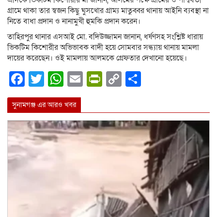
গ্রামে থাকা তার স্বজন কিছু ঘুসখোর গ্রাম্য মাতুব্বর থানায় আইনি ব্যবস্থা না
নিতে বাধা প্রদান ও নানামুখী হুমকি প্রদান করেন।
তাহিরপুর থানার এসআই মো. বদিউজ্জামন জানান, ধর্ষণসহ সংশ্লিষ্ট ধারায়
ভিকটিম কিশোরীর অভিভাবক বাদী হয়ে সোমবার সন্ধ্যায় থানায় মামলা
দায়ের করেছেন। ওই মামলায় আলমকে গ্রেফতার দেখানো হয়েছে।
Facebook
Twitter
WhatsApp
Email
PrintFriendly
Copy
Share
Link
সুনামগঞ্জ এর আরও খবর