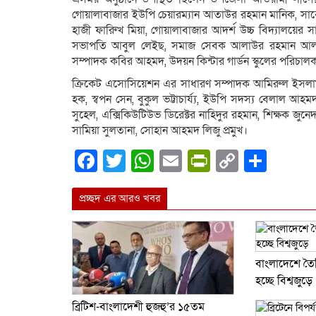
গোয়ালাবাজার ইউপি চেয়ারম্যান আতাউর রহমান মানিক, সাবেক 
হাজী ফারিুখ মিয়া, গোয়ালাবাজার আদর্শ উচ্চ বিদ্যালয়ের স
সভাপতি আবুল লেইছ, সমাজ সেবক আলাউর রহমান আলা, ও
সম্পাদক কবির আহমদ, উদয়ন কিন্টার গার্ডন স্কুলের পরিচা
ক্রিকেট এসোসিয়েশন এর সাধারণ সম্পাদক আমিরুল ইসলাম, ব
হক, স্বপন সেন, বুকুল ভট্টাচার্য্য, ইউপি সদস্য বেলাল আ
সুহেল, এক্সিকিউটিউভ ডিরেক্টর নাহিদুর রহমান, শিক্ষক জ
সামিয়া সুলতানা, সোহান আহমদ লিজু প্রমুখ।
Facebook
Twitter
WhatsApp
Email
PrintFrien
Copy
Shar
Link
প্রচ্ছদ এর আরও খবর
বাংলাদেশে তৈর
হচ্ছে বিশ্বজুড়ে
ব্রিটিশ-বাংলাদেশী হুজহু’র ১৫তম