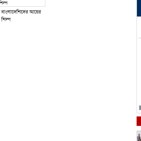
যস্ত বাংলা‌দেশিদের আ‌য়ের
ট শিল্প