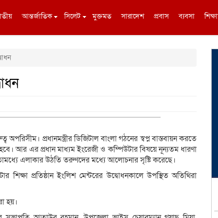
াতীয়
আন্তর্জাতিক
সিলেট
মুক্তমত
সারাদেশ
প্রবাস
ব্যবসা
শিক্ষা
বোধন
বোধন
ব অপরিসীম। প্রধানমন্ত্রীর ডিজিটাল বাংলা গঠনের স্বপ্ন বাস্তবায়ন করতে
ে হবে। আর এর প্রধান মাধ্যম ইংরেজী ও কম্পিউটার বিষয়ে নূন্যতম ধারণা
 ইতোমধ্যে এলাকার উঠতি তরুণদের মধ্যে আলোচনার সৃষ্টি করেছে।
শিক্ষা প্রতিষ্ঠান ইংলিশ মেন্টরের উদ্বোধনকালে উপস্থিত অতিথিরা
রা হয়।
র সভাপতি আতাউর রহমান, উপজেলা ভাইস চেয়ারম্যান গয়াছ মিয়া,