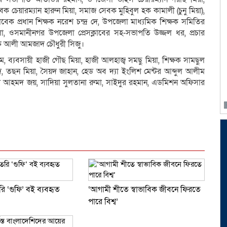
চেয়ারম্যান হারুন মিয়া, সমাজ সেবক মুহিবুল হক কামালী (চুনু মিয়া),
াবেক প্রধান শিক্ষক নরেশ চন্দ্র দে, উপজেলা মাধ্যমিক শিক্ষক সমিতির
সমানীনগর উপজেলা প্রেসক্লাবের সহ-সভাপতি উজ্জল ধর, প্রচার
লক আলী আমজাদ চৌধুরী সিজু।
্যবসায়ী হাজী গৌছ মিয়া, হাজী আলহাজ্ব সমছু মিয়া, শিক্ষক সামছুল
হমদ, তছন মিয়া, সৈয়দ জাহান, হেড অব দ্যা ইংলিশ মেন্টর আব্দুল আলীম
ুনেদ আহমদ জয়, সাদিয়া সুলতানা রুমা, সাইদুর রহমান, এডমিশন অফিসার
dly
e
ি ‘গুফি’ বই ব্যবহৃত
‘আগামী শীতে স্বাভাবিক জীবনে ফিরতে
পারে বিশ্ব’