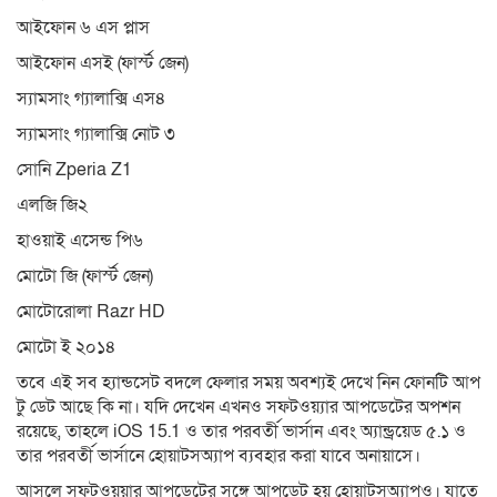
আইফোন ৬ এস প্লাস
আইফোন এসই (ফার্স্ট জেন)
স্যামসাং গ্যালাক্সি এস৪
স্যামসাং গ্যালাক্সি নোট ৩
সোনি Zperia Z1
এলজি জি২
হাওয়াই এসেন্ড পি৬
মোটো জি (ফার্স্ট জেন)
মোটোরোলা Razr HD
মোটো ই ২০১৪
তবে এই সব হ্যান্ডসেট বদলে ফেলার সময় অবশ্যই দেখে নিন ফোনটি আপ
টু ডেট আছে কি না। যদি দেখেন এখনও সফটওয়্যার আপডেটের অপশন
রয়েছে, তাহলে iOS 15.1 ও তার পরবর্তী ভার্সান এবং অ্যান্ড্রয়েড ৫.১ ও
তার পরবর্তী ভার্সানে হোয়াটসঅ্যাপ ব্যবহার করা যাবে অনায়াসে।
আসলে সফটওয়্য়ার আপডেটের সঙ্গে আপডেট হয় হোয়াটসঅ্যাপও। যাতে