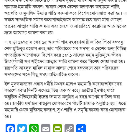
বঙ্গভবন জামে মসজিদের পেশ ইমাম মুফতি মাওলানা সাইফুল কবির ইদের
নামাজে ইমামতি করেন। নামাজ শেষে দেশের জনগণের অব্যাহত শান্তি,
অগ্রগতি ও মুসলিম উম্মার শান্তি কামনা করে বিশেষ মোনাজাত করা হয়। এ
সময়ে সাম্প্রতিক সময়ে করোনাভাইরাসে আক্রান্ত হয়ে যারা মারা গেছেন
তাদের আত্মার শান্তি কামনা এবং দেশে ও সারাবিশ্বে করোনায় আক্রান্তদের
দ্রুত আরোগ্য কামনা করা হয়।
এ ছাড়া ১৯৭৫ সালের ১৫ আগস্ট শাহাদৎবরণকারী জাতির পিতা বঙ্গবন্ধু
শেখ মুজিবুর রহমান এবং তার পরিবারের সব সদস্য ও দেশের জন্য বিভিন্ন
গণতান্ত্রিক আন্দোলনে বিশেষ করে ১৯৭১ সালের মহান মুক্তিযুদ্ধে জীবন
উৎসর্গকারী সব শহীদের আত্মার শান্তি কামনা করে বিশেষ দোয়া করা হয়।
রাষ্ট্রপতি আবদুল হামিদ নামাজ আদায় শেষে বঙ্গভবনে তার পরিবারের
সদস্যদের সঙ্গে কিছু সময় অতিবাহিত করেন।
ইদ মুসলমানদের প্রধান ধর্মীয় উৎসব হলেও মহামারি করোনাভাইরাসের
কারণে এবার দিনটি এসেছে ভিন্ন এক আবহে। জাতীয় ইদগাহ মাঠে
অনুষ্ঠিত ঐতিহ্যবাহী ইদের জামাত অনুষ্ঠান এ বছর আগেই বাতিল করা
হয়। জাতীয় মসজিদ বায়তুল মোকাররমে পাঁচটি জামাত অনুষ্ঠিত হয়। এতে
মহামারি থেকে মুক্তিসহ কল্যাণ, সুখ-শান্তি ও সমৃদ্ধি কামনা করে মোনাজাত
হয়।
Facebook
Twitter
WhatsApp
Email
PrintFriendly
Copy
Share