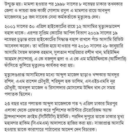
উন্মুক্ত হয়। মামলা হওয়ার পর ১৯৯৮ সালের ৮ নভেম্বর ঢাকার তখনকার
জেলা ও দায়রা জজ কাজী গোলাম রসুল এ মামলার রায়ে আবদুল
মাজেদসহ ১৫ জন সাবেক সেনা কর্মকর্তাকে মৃত্যুদণ্ড দেন।
২০০১ সালের ৩০ এপ্রিল হাইকোর্টের রায়ে ১২ আসামির মৃত্যুদণ্ডাদেশ
বহাল থাকে। এরপর সুপ্রিম কোর্টের আপিল বিভাগ ২০০৯ সালের ১৯
নভেম্বর চূড়ান্ত রায়ে হাইকোর্টের সিদ্ধান্ত বহাল রাখলে পাঁচ আসামি রিভিউ
আবেদন করেন। তা খারিজ হয়ে যাওয়ার পর ২০১০ সালের ২৮ জানুয়ারি
আসামি সৈয়দ ফারুক রহমান, সুলতান শাহরিয়ার রশীদ খান, মহিউদ্দিন
আহমদ (ল্যান্সার), এ কে বজলুল হুদা ও এ কে এম মহিউদ্দিনকে (আর্টিলারি)
ফাঁসিতে ঝুলিয়ে মৃত্যুদণ্ড কার্যকর করা হয়।
মৃত্যুদণ্ডপ্রাপ্ত আসামিদের মধ্যে আব্দুল মাজেদ ছাড়াও খন্দকার আবদুর
রশিদ, এএম রাশেদ চৌধুরী, শরিফুল হক ডালিম, এসএইচএমবি নূর
চৌধুরী, আবদুল মাজেদ ও রিসালদার মোসলেম উদ্দিন খান সে সময়
পলাতক ছিলেন।
২৩ বছর ধরে পলাতক আব্দুল মাজেদকে গত ৭ এপ্রিল ঢাকার মিরপুর
এলাকা থেকে গ্রেফতার করে পুলিশের কাউন্টার টেরোরিজম অ্যান্ড
ট্রান্সন্যাশনাল ক্রাইম (সিটিটিসি) ইউনিট। পরদিন দুপুরে তাকে ঢাকার মুখ্য
মহানগর হাকিম (সিএমএম) আদালতে হাজির করা হয়। সাজাপ্রাপ্ত আসামি
হওয়ায় তাকে কারাগারে পাঠানোর আদেশ দেন বিচারক।