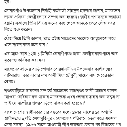
হয়।
সোনারগাঁও উপজেলার নির্বাহী কর্মকর্তা সাইদুল ইসলাম জানান, মাজেদের
দাফন প্রক্রিয়া কেন্দ্রীয়ভাবে সম্পন্ন করা হয়েছে। স্থানীয় প্রশাসনকে জানানো
হয়নি। সকালে তিনি বিভিন্ন জনের কাছ থেকে জানতে পেরে খোঁজ খবর
নিতে শুরু করেন।
খোঁজ নিয়ে তিনি জানান, ‘রাত ৩টায় মাজেদের মরদেহ অ্যাম্বুলেন্সে করে
এনে দাফন করে চলে যায়।’
এর আগে রাত ১২টা ১ মিনিটে কেরাণীগঞ্জে ঢাকা কেন্দ্রীয় কারাগারে তার
মৃত্যুদণ্ড কার্যকর করা হয়।
মাজেদের গ্রামের বাড়ি ভোলার বোরহানউদ্দিন উপজেলার কালীগঞ্জের
বাটমারায়। তার বাবার নাম আলী মিয়া চৌধুরী, মায়ের নাম মেহেরজান
বেগম।
শ্বশুরবাড়িতে দাফনের সম্পর্কে মাজেদের চাচাশ্বশুর আলী আক্কাস বলেন,
‘মাওয়া ফেরিঘাট বন্ধ থাকায় মাজেদকে এখন ভোলায় দাফন করা সম্ভব না।
তাই সোনারগাঁয়ে শ্বশুরবাড়িতে দাফন করা হয়েছে।’
বাংলাদেশের স্বাধীনতার চার বছরের মধ্যে ১৯৭৫ সালের ১৫ অগাস্ট
স্বাধীনতার স্থপতি শেখ মুজিবুর রহমানকে সপরিবারে হত্যা করে একদল
সেনা সদস্য। ১৯৯৬ সালে আওয়ামী লীগ ক্ষমতায় ফেরার পর বিচারের পথ