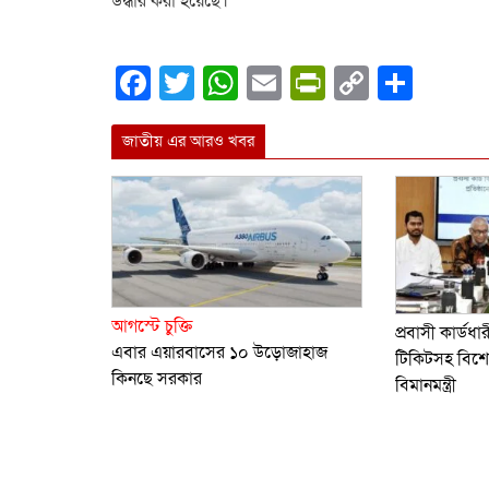
উদ্ধার করা হয়েছে।
Facebook
Twitter
WhatsApp
Email
PrintFrien
Copy
Shar
Link
জাতীয় এর আরও খবর
আগস্টে চুক্তি
প্রবাসী কার্ডধ
এবার এয়ারবাসের ১০ উড়োজাহাজ
টিকিটসহ বিশেষ
কিনছে সরকার
বিমানমন্ত্রী