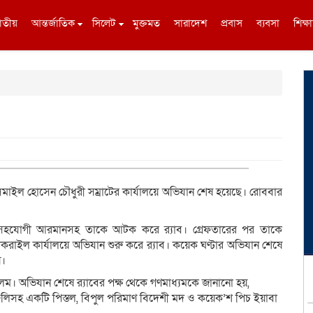
াতীয়
আন্তর্জাতিক
সিলেট
মুক্তমত
সারাদেশ
প্রবাস
ব্যবসা
শিক্ষা
সমাইল হোসেন চৌধুরী সম্রাটের কার্যালয়ে অভিযান শেষ হয়েছে। রোববার
েকে সহযোগী আরমানসহ তাকে আটক করে র‌্যাব। গ্রেফতারের পর তাকে
করাইল কার্যালয়ে অভিযান শুরু করে র‍্যাব। কয়েক ঘণ্টার অভিযান শেষে
য়।
ার আলম। অভিযান শেষে র‌্যাবের পক্ষ থেকে গণমাধ্যমকে জানানো হয়,
চটি গুলিসহ একটি পিস্তল, বিপুল পরিমাণ বিদেশী মদ ও কয়েক’শ পিচ ইয়াবা