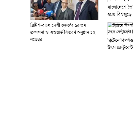
বাংলাদেশে তৈর
হচ্ছে বিশ্বজুড়ে
ব্রিটিশ-বাংলাদেশী হুজহু’র ১৫তম
প্রকাশনা ও এওয়ার্ড বিতরণ অনুষ্ঠান ১২
নভেম্বর
ব্রিটে‌নে বিপর্
উৎস রেস্টু‌রেন্