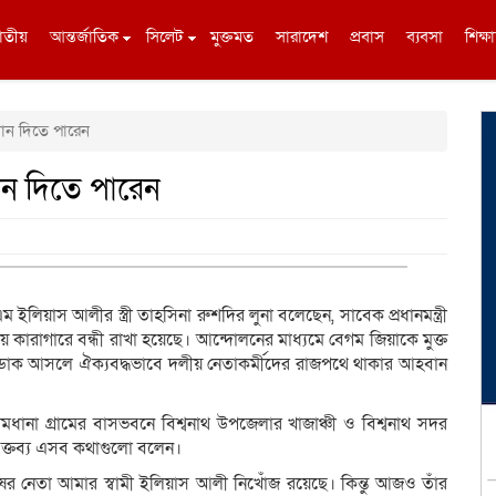
াতীয়
আন্তর্জাতিক
সিলেট
মুক্তমত
সারাদেশ
প্রবাস
ব্যবসা
শিক্ষা
ান দিতে পারেন
ান দিতে পারেন
ইলিয়াস আলীর স্ত্রী তাহসিনা রুশদির লুনা বলেছেন, সাবেক প্রধানমন্ত্রী
য় কারাগারে বন্ধী রাখা হয়েছে। আন্দোলনের মাধ্যমে বেগম জিয়াকে মুক্ত
 ডাক আসলে ঐক্যবদ্ধভাবে দলীয় নেতাকর্মীদের রাজপথে থাকার আহবান
ধানা গ্রামের বাসভবনে বিশ্বনাথ উপজেলার খাজাঞ্চী ও বিশ্বনাথ সদর
র বক্তব্য এসব কথাগুলো বলেন।
র নেতা আমার স্বামী ইলিয়াস আলী নিখোঁজ রয়েছে। কিন্তু আজও তাঁর