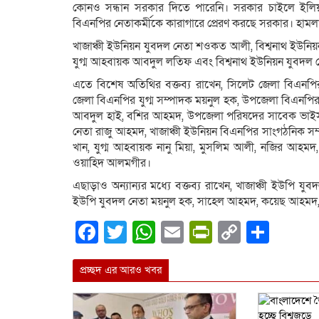
কোনও সন্ধান সরকার দিতে পারেনি। সরকার চাইলে ইলিয়
বিএনপির নেতাকর্মীকে কারাগারে প্রেরণ করছে সরকার। হাম
খাজাঞ্চী ইউনিয়ন যুবদল নেতা শওকত আলী, বিশ্বনাথ ইউনি
যুগ্ম আহবায়ক আবদুল লতিফ এবং বিশ্বনাথ ইউনিয়ন যুবদল ন
এতে বিশেষ অতিথির বক্তব্য রাখেন, সিলেট জেলা বিএনপ
জেলা বিএনপির যুগ্ম সম্পাদক ময়নুল হক, উপজেলা বিএনপির স
আবদুল হাই, বশির আহমদ, উপজেলা পরিষদের সাবেক ভাইস চে
নেতা রাজু আহমদ, খাজাঞ্চী ইউনিয়ন বিএনপির সাংগঠনিক স
খান, যুগ্ম আহবায়ক নানু মিয়া, মুসলিম আলী, নজির আহমদ
ওয়াহিদ আলমগীর।
এছাড়াও অন্যান্যর মধ্যে বক্তব্য রাখেন, খাজাঞ্চী ইউপি য
ইউপি যুবদল নেতা ময়নুল হক, সাহেল আহমদ, কয়েছ আহমদ, নানু
Facebook
Twitter
WhatsApp
Email
PrintFrien
Copy
Shar
Link
প্রচ্ছদ এর আরও খবর