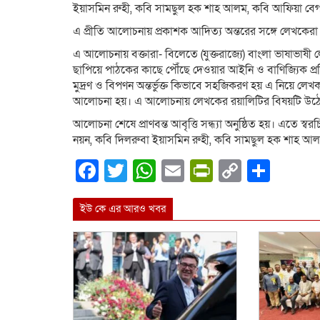
ইয়াসমিন রুহী, কবি সামছুল হক শাহ আলম, কবি আফিয়া বেগম
এ প্রীতি আলোচনায় প্রকাশক আদিত্য অন্তরের সঙ্গে লেখকে
এ আলোচনায় বক্তারা- বিলেতে (যুক্তরাজ্যে) বাংলা ভাষাভাষী 
ছাপিয়ে পাঠকের কাছে পৌঁছে দেওয়ার আইনি ও বাণিজ্যিক প্রক্
মুদ্রণ ও বিপণন অন্তর্ভুক্ত কিভাবে সহজিকরণ হয় এ নিয়ে লেখ
আলোচনা হয়। এ আলোচনায় লেখকের রয়ালিটির বিষয়টি উঠ
আলোচনা শেষে প্রাণবন্ত আবৃত্তি সন্ধ্যা অনুষ্ঠিত হয়। এতে স্
নয়ন, কবি দিলরুবা ইয়াসমিন রুহী, কবি সামছুল হক শাহ আলম
Facebook
Twitter
WhatsApp
Email
PrintFrien
Copy
Shar
Link
ইউ কে এর আরও খবর