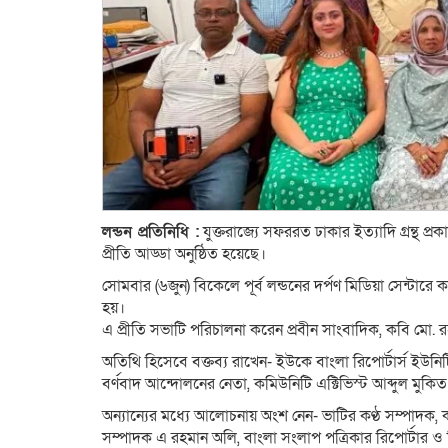
লন্ডন প্রতিনিধি :
যুক্তরাজ্যে সফররত ঢাকার ইত‍্যাদি গ্রন্থ প
প্রীতি আড্ডা অনুষ্ঠিত হয়েছে।
সোমবার (৬জুন) বিকেলে পূর্ব লন্ডনের দর্পণ মিডিয়া সেন্টা
হয়।
এ প্রীতি সভাটি পরিচালনা করেন প্রবীন সাংবাদিক, কবি মো.
অতিথি হিসেবে বক্তব‍্য রাখেন- ইউকে বাংলা রিপোর্টার্স ইউ
বর্ণবাদ আন্দোলনের নেতা, কমিউনিটি এক্টিভিস্ট আব্দুল মুকিত
অন‍্যান‍্যের মধ‍্যে আলোচনায় অংশ নেন- ভাটির কণ্ঠ সম্পাদ
সম্পাদক এ রহমান অলি, বাংলা সংলাপ পত্রিকার রিপোর্টার ও 