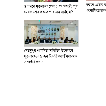
লন্ডনে গ্রেটার 
৪ বছরে যুক্তরাজ্য পেল ৫ প্রধানমন্ত্রী, পূর্ণ
এসোসিয়েশনের
মেয়াদ শেষ করতে পারবেন বার্নহাম?
সৈয়দুপুর শাম‌সিয়া স‌মি‌তির উ‌দ্যো‌গে
যুক্তরাজ্যের ৯ জন বিজয়ী কাউ‌ন্সিলার‌কে
সংবর্ধনা প্রদান