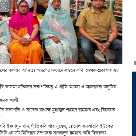
্রকাশের কর্ণধার আদিত্য অন্তর”র সম্মানে লন্ডনে কবি, লেখক-প্রকাশক এর
রে কবি আসমা মতিনের সভাপতিত্বে এ প্রীতি আড্ডা ও আলোচনা অনুষ্ঠিত
 রহমত আলী ।
নিটির সভাপতি ও সাবেক অধ্যক্ষ মুহাম্মদ শাহেদ রাহমান এবং বিলেতে
।
ক, কবি ইমদাদুন খান, গীতিকবি শাহ সুহেল, চ‍্যানেল এনআরবি ইউকের
বিবিএন ডট মিডিয়ার সম্পাদক সাজ্জাদুর রহমান, কবি দিলরুবা