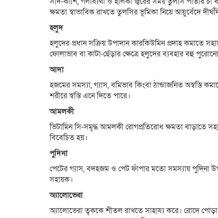
সর্দি-কাশি, গলাব্যথা ও হালকা জ্বরের সময় তুলসি পাতার 
ক্ষমতা স্বাভাবিক রাখতে তুলসির ভূমিকা নিয়ে আয়ুর্বেদে দী
হলুদ
হলুদের প্রধান সক্রিয় উপাদান কারকিউমিন প্রদাহ কমাতে সহা
ফোলাভাব বা কাটা-ছেঁড়ার ক্ষেত্রে হলুদের ব্যবহার বহু পুর
আদা
হজমের সমস্যা, গ্যাস, বমিভাব কিংবা ঠান্ডাজনিত অস্বস্
শরীরে স্বস্তি এনে দিতে পারে।
আমলকী
ভিটামিন সি-সমৃদ্ধ আমলকী রোগপ্রতিরোধ ক্ষমতা বাড়াতে সহায়
বিবেচিত হয়।
পুদিনা
পেটের গ্যাস, বদহজম ও পেট ফাঁপার মতো সমস্যায় পুদিনা
সহায়ক।
অ্যালোভেরা
অ্যালোভেরা ত্বককে শীতল রাখতে সাহায্য করে। রোদে পোড়া 