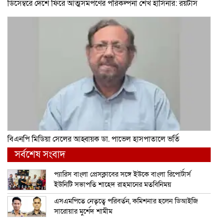
ডিসেম্বরে দেশে ফিরে আত্মসমর্পণের পরিকল্পনা শেখ হাসিনার: রয়টার্স
বিএনপি মিডিয়া সেলের আহ্বায়ক ডা. পাভেল হাসপাতালে ভর্তি
সর্বশেষ সংবাদ
প্যারিস বাংলা প্রেসক্লাবের সঙ্গে ইউকে বাংলা রিপোর্টার্স
ইউনিটি সভাপতি শাহেদ রাহমানের মতবিনিময়
এসএমপিতে নেতৃত্বে পরিবর্তন, কমিশনার হলেন ডিআইজি
সারোয়ার মুর্শেদ শামীম