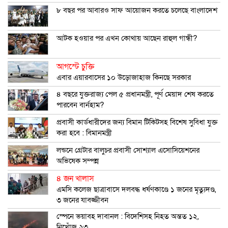
৮ বছর পর আবারও সাফ আয়োজন করতে চলেছে বাংলাদেশ
আটক হওয়ার পর এখন কোথায় আছেন রাহুল গান্ধী?
আগস্টে চুক্তি
এবার এয়ারবাসের ১০ উড়োজাহাজ কিনছে সরকার
৪ বছরে যুক্তরাজ্য পেল ৫ প্রধানমন্ত্রী, পূর্ণ মেয়াদ শেষ করতে
পারবেন বার্নহাম?
প্রবাসী কার্ডধারীদের জন্য বিমান টিকিটসহ বিশেষ সুবিধা যুক্ত
করা হবে : বিমানমন্ত্রী
লন্ডনে গ্রেটার বালুচর প্রবাসী সোশ্যাল এসোসিয়েশনের
অভিষেক সম্পন্ন
৪ জন খালাস
এমসি কলেজ ছাত্রাবাসে দলবদ্ধ ধর্ষণকাণ্ডে ১ জনের মৃত্যুদণ্ড,
৩ জনের যাবজ্জীবন
স্পেনে ভয়াবহ দাবানল : বিদেশিসহ নিহত অন্তত ১২,
নিখোঁজ ২৩