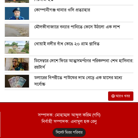
কোম্পানীগঞ্জ থানার ওসি প্রত্যাহার
মৌলভীবাজারে বন্যার পানিতে ভেসে উঠলো এক লাশ
খোয়াই নদীর বাঁধ ভেঙে ২০ গ্রাম প্লাবিত
ডিসেম্বরে দেশে ফিরে আত্মসমর্পণের পরিকল্পনা শেখ হাসিনার:
রয়টার্স
ডলারের বিপরীতে পাউন্ডের দাম বেড়ে এক মাসের মধ্যে
সর্বোচ্চ
আরও খবর
সম্পাদক: মোহাম্মদ আব্দুল করিম (গণি)
নির্বাহী সম্পাদক: এনামুল হক রেনু
সিলেট মিরর পরিবার