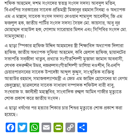
শফিক আহমেদ, দশম সংসদের স্বতন্ত্র সংসদ সদস্য আবদুল মতিন,
বিএনপির সরকারের সাবেক প্রতিমন্ত্রী মিজানুর রহমান সিনহা ও অধ্যাপক
এম এ মান্নান, সাবেক সংসদ সদস্য দেওয়ান শামসুল আবেদীন, জি এম
ফজলুল হক, জাতীয় পার্টির সংসদ সদস্য সৈয়দ মো. কায়সার, আবু নূর
মোহাম্মদ বাহাউল হক, গোলাম সারোয়ার মিলন এবং সিপিবির সংসদ মো.
সামসুদ্দোহা।
এ ছাড়া স্পিকার হাফিজ উদ্দিন আহমদের স্ত্রী শিক্ষাবিদ অধ্যাপক দিলারা
হাফিজ, জাতীয় অধ্যাপক সুফিয়া আহমেদ, কবি হেলাল হাফিজ, ছায়ানটের
সভাপতি সন্‌জীদা খাতুন, প্রখ্যাত সংগীতশিল্পী মুস্তাফা জামান আব্বাসী,
লেখক বদরুদ্দীন উমর, নজরুলসংগীতশিল্পী ডালিয়া নওশীন, বিএনপি
চেয়ারপারসনের সাবেক উপদেষ্টা আব্দুল কুদ্দুস, সাংস্কৃতিক ব্যক্তিত্ব
আতাউর রহমান, সমাজকল্যাণমন্ত্রী এ জেড এম জাহিদ হোসেনের মা বেগম
জেবুন্নেছা, ছাত্রদলের সাবেক সাধারণ সম্পাদক শফিউল বারী বাবু,
সংঘরাজ ড. জ্ঞানীশ্রী মহাস্থবির, সাংবাদিক রুহুল আমিন গাজীর মৃত্যুতে
শোক প্রকাশ করে জাতীয় সংসদ।
এ ছাড়া ধর্ষণের পর হত্যার শিকার চার শিশুর মৃত্যুতে শোক প্রকাশ করা
হয়েছে।
Facebook
Twitter
WhatsApp
Email
PrintFriendly
Copy
Share