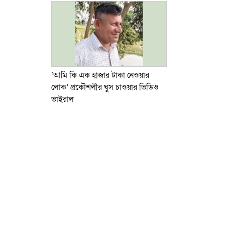
‘আমি কি এক হাজার টাকা নেওয়ার
লোক’ প্রকৌশলীর ঘুস চাওয়ার ভিডিও
ভাইরাল