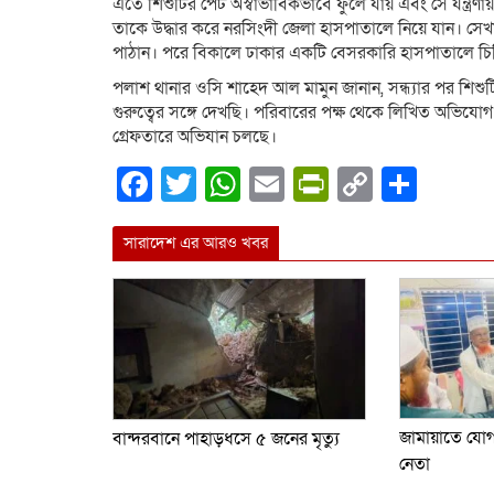
এতে শিশুটির পেট অস্বাভাবিকভাবে ফুলে যায় এবং সে যন্ত্র
তাকে উদ্ধার করে নরসিংদী জেলা হাসপাতালে নিয়ে যান। সেখ
পাঠান। পরে বিকালে ঢাকার একটি বেসরকারি হাসপাতালে চিকি
পলাশ থানার ওসি শাহেদ আল মামুন জানান, সন্ধ্যার পর শিশ
গুরুত্বের সঙ্গে দেখছি। পরিবারের পক্ষ থেকে লিখিত অভিযোগ
গ্রেফতারে অভিযান চলছে।
Facebook
Twitter
WhatsApp
Email
PrintFrien
Copy
Shar
Link
সারাদেশ এর আরও খবর
জামায়াতে যো
বান্দরবানে পাহাড়ধসে ৫ জনের মৃত্যু
নেতা