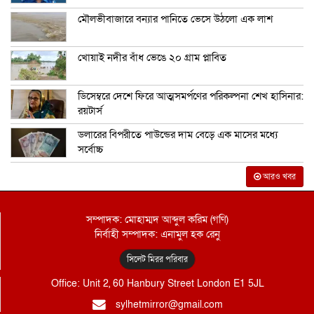
মৌলভীবাজারে বন্যার পানিতে ভেসে উঠলো এক লাশ
খোয়াই নদীর বাঁধ ভেঙে ২০ গ্রাম প্লাবিত
ডিসেম্বরে দেশে ফিরে আত্মসমর্পণের পরিকল্পনা শেখ হাসিনার:
রয়টার্স
ডলারের বিপরীতে পাউন্ডের দাম বেড়ে এক মাসের মধ্যে
সর্বোচ্চ
আরও খবর
সম্পাদক: মোহাম্মদ আব্দুল করিম (গণি)
নির্বাহী সম্পাদক: এনামুল হক রেনু
সিলেট মিরর পরিবার
Office: Unit 2, 60 Hanbury Street London E1 5JL
sylhetmirror@gmail.com