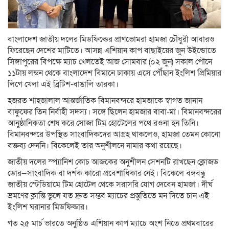
বাংলাদেশ জাতীয় দলের মিডফিল্ডের প্রাণভোমরা হামজা চৌধুরী আবারও
ফিরেছেন দেশের মাটিতে। আসন্ন এশিয়ান কাপ বাছাইয়ের জুন উইন্ডোতে
সিঙ্গাপুরের বিপক্ষে ম্যাচ খেলতেই আজ সোমবার (০২ জুন) সকাল পৌনে
১১টায় লন্ডন থেকে বাংলাদেশ বিমানে ঢাকায় এসে পৌঁছান ইংলিশ প্রিমিয়ার
লিগে খেলা এই ব্রিটিশ-বাঙালি তারকা।
হজরত শাহজালাল আন্তর্জাতিক বিমানবন্দরে হামজাকে স্বাগত জানান
বাফুফের তিন নির্বাহী সদস্য। সঙ্গে ছিলেন হামজার বাবা-মা। বিমানবন্দরের
আনুষ্ঠানিকতা শেষ করে সোজা টিম হোটেলের পথে রওনা হন তিনি।
বিমানবন্দরে উপস্থিত সাংবাদিকদের আগ্রহ থাকলেও, হামজা তেমন কোনো
বক্তব্য দেননি। বিকেলেই তার অনুশীলনে নামার কথা রয়েছে।
জাতীয় দলের স্প্যানিশ কোচ আজকের অনুশীলন সেশনটি রাখছেন ক্লোজড
ডোর—সাংবাদিক বা দর্শক কারো প্রবেশাধিকার নেই। বিকেলে বঙ্গবন্ধু
জাতীয় স্টেডিয়ামে টিম হোটেল থেকে সরাসরি যোগ দেবেন হামজা। দীর্ঘ
ভ্রমণের ক্লান্তি ভুলে যত দ্রুত সম্ভব ম্যাচের প্রস্তুতিতে মন দিতে চান এই
ইংলিশ ঘরানার মিডফিল্ডার।
গত ২৫ মার্চ ভারতে অনুষ্ঠিত এশিয়ান কাপ ম্যাচে অংশ নিতে প্রথমবারের