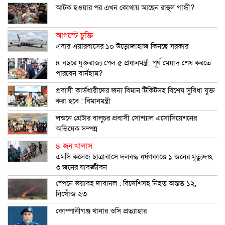
আটক হওয়ার পর এখন কোথায় আছেন রাহুল গান্ধী?
আগস্টে চুক্তি
এবার এয়ারবাসের ১০ উড়োজাহাজ কিনছে সরকার
৪ বছরে যুক্তরাজ্য পেল ৫ প্রধানমন্ত্রী, পূর্ণ মেয়াদ শেষ করতে
পারবেন বার্নহাম?
প্রবাসী কার্ডধারীদের জন্য বিমান টিকিটসহ বিশেষ সুবিধা যুক্ত
করা হবে : বিমানমন্ত্রী
লন্ডনে গ্রেটার বালুচর প্রবাসী সোশ্যাল এসোসিয়েশনের
অভিষেক সম্পন্ন
৪ জন খালাস
এমসি কলেজ ছাত্রাবাসে দলবদ্ধ ধর্ষণকাণ্ডে ১ জনের মৃত্যুদণ্ড,
৩ জনের যাবজ্জীবন
স্পেনে ভয়াবহ দাবানল : বিদেশিসহ নিহত অন্তত ১২,
নিখোঁজ ২৩
কোম্পানীগঞ্জ থানার ওসি প্রত্যাহার