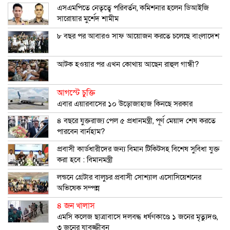
এসএমপিতে নেতৃত্বে পরিবর্তন, কমিশনার হলেন ডিআইজি
সারোয়ার মুর্শেদ শামীম
৮ বছর পর আবারও সাফ আয়োজন করতে চলেছে বাংলাদেশ
আটক হওয়ার পর এখন কোথায় আছেন রাহুল গান্ধী?
আগস্টে চুক্তি
এবার এয়ারবাসের ১০ উড়োজাহাজ কিনছে সরকার
৪ বছরে যুক্তরাজ্য পেল ৫ প্রধানমন্ত্রী, পূর্ণ মেয়াদ শেষ করতে
পারবেন বার্নহাম?
প্রবাসী কার্ডধারীদের জন্য বিমান টিকিটসহ বিশেষ সুবিধা যুক্ত
করা হবে : বিমানমন্ত্রী
লন্ডনে গ্রেটার বালুচর প্রবাসী সোশ্যাল এসোসিয়েশনের
অভিষেক সম্পন্ন
৪ জন খালাস
এমসি কলেজ ছাত্রাবাসে দলবদ্ধ ধর্ষণকাণ্ডে ১ জনের মৃত্যুদণ্ড,
৩ জনের যাবজ্জীবন