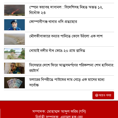
স্পেনে ভয়াবহ দাবানল : বিদেশিসহ নিহত অন্তত ১২,
নিখোঁজ ২৩
কোম্পানীগঞ্জ থানার ওসি প্রত্যাহার
মৌলভীবাজারে বন্যার পানিতে ভেসে উঠলো এক লাশ
খোয়াই নদীর বাঁধ ভেঙে ২০ গ্রাম প্লাবিত
ডিসেম্বরে দেশে ফিরে আত্মসমর্পণের পরিকল্পনা শেখ হাসিনার:
রয়টার্স
ডলারের বিপরীতে পাউন্ডের দাম বেড়ে এক মাসের মধ্যে
সর্বোচ্চ
আরও খবর
সম্পাদক: মোহাম্মদ আব্দুল করিম (গণি)
নির্বাহী সম্পাদক: এনামুল হক রেনু