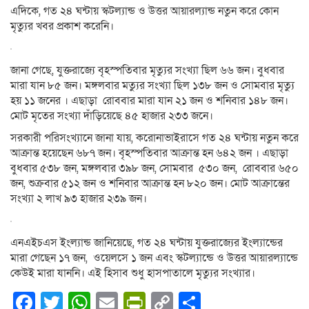
এদিকে, গত ২৪ ঘন্টায় স্কটল্যান্ড ও উত্তর আয়ারল্যান্ড নতুন করে কোন
মৃত্যুর খবর প্রকাশ করেনি।
জানা গেছে, যুক্তরাজ্যে বৃহস্পতিবার মৃত্যুর সংখ্যা ছিল ৬৬ জন। বুধবার
মারা যান ৮৫ জন। মঙ্গলবার মত্যুর সংখ্যা ছিল ১৩৮ জন ও সোমবার মৃত্যু
হয় ১১ জনের । এছাড়া রোববার মারা যান ২১ জন ও শনিবার ১৪৮ জন।
মোট মৃতের সংখ্যা দাঁড়িয়েছে ৪৫ হাজার ২৩৩ জনে।
সরকারী পরিসংখ্যানে জানা যায়, করোনাভাইরাসে গত ২৪ ঘন্টায় নতুন করে
আক্রান্ত হয়েছেন ৬৮৭ জন। বৃহস্পতিবার আক্রান্ত হন ৬৪২ জন । এছাড়া
বুধবার ৫৩৮ জন, মঙ্গলবার ৩৯৮ জন, সোমবার ৫৩০ জন, রোববার ৬৫০
জন, শুক্রবার ৫১২ জন ও শনিবার আক্রান্ত হন ৮২০ জন। মোট আক্রান্তের
সংখ্যা ২ লাখ ৯৩ হাজার ২৩৯ জন।
এনএইচএস ইংল্যান্ড জানিয়েছে, গত ২৪ ঘন্টায় যুক্তরাজ্যের ইংল্যান্ডের
মারা গেছেন ১৭ জন, ওয়েলসে ১ জন এবং স্কটল্যান্ডে ও উত্তর আয়ারল্যান্ডে
কেউই মারা যাননি। এই হিসাব শুধু হাসপাতালে মৃত্যুর সংখ্যার।
Facebook
Twitter
WhatsApp
Email
PrintFriendly
Copy
Share