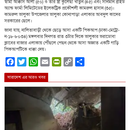
স্বামী আক্কাস আলী (৫০) ও তার স্ত্রী কুলেছা খাতুন (৪৫) এবং সানমান ব্রাইড
অ্যান্ড ফার্মা লিমিটেডের ইলেকট্রিক প্রকৌশলী কামরুল হাসান (৩৫)।
কামরুল ভালুকা উপজেলার ভালুকা কোনাপাড়া এলাকার আবদুল কাদের
সরকারের ছেলে।
জানা যায়, নালিতাবাড়ী থেকে ছেড়ে আসা একটি পিকআপ (ঢাকা-মেট্রো-
ন-১৮-৮০৩৪) মঙ্গলবার দিনগত রাত ৩টার দিকে ভালুকার ভরাডোবা
ক্লাবের বাজার এলাকায় পৌঁছলে পেছন থেকে আসা অজ্ঞাত একটি গাড়ি
পিকআপটিকে ধাক্কা দেয়।
Facebook
Twitter
WhatsApp
Email
PrintFriendly
Copy
Share
Link
সারাদেশ এর আরও খবর