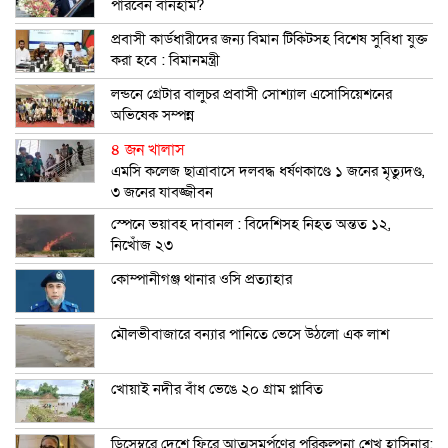
পারবেন বার্নহাম?
প্রবাসী কার্ডধারীদের জন্য বিমান টিকিটসহ বিশেষ সুবিধা যুক্ত
করা হবে : বিমানমন্ত্রী
লন্ডনে গ্রেটার বালুচর প্রবাসী সোশ্যাল এসোসিয়েশনের
অভিষেক সম্পন্ন
৪ জন খালাস
এমসি কলেজ ছাত্রাবাসে দলবদ্ধ ধর্ষণকাণ্ডে ১ জনের মৃত্যুদণ্ড,
৩ জনের যাবজ্জীবন
স্পেনে ভয়াবহ দাবানল : বিদেশিসহ নিহত অন্তত ১২,
নিখোঁজ ২৩
কোম্পানীগঞ্জ থানার ওসি প্রত্যাহার
মৌলভীবাজারে বন্যার পানিতে ভেসে উঠলো এক লাশ
খোয়াই নদীর বাঁধ ভেঙে ২০ গ্রাম প্লাবিত
ডিসেম্বরে দেশে ফিরে আত্মসমর্পণের পরিকল্পনা শেখ হাসিনার: