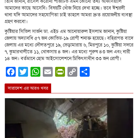
তিনি জানান, রাসেল করোনা পজিটিভ এমন কোনো তথ্য অফিসিয়ালি
আমাদের কাছে আসেনি। বিষয়টি খোঁজ নিয়ে দেখা হচ্ছে। তবে ঈশ্বরদী
থানা যদি আমাদের সহযোগিতা চাই তাহলে আমরা দ্রুত প্রয়োজনীয় ব্যবস্থা
গ্রহণ করবো।
কুষ্টিয়ার সিভিল সার্জন ডা. এইচ এম আনোয়ারুল ইসলাম জানান, কুষ্টিয়া
জেলায় অদ্যাবধি ৫৭ জন কোভিড-১৯ রোগী শনাক্ত হয়েছে। বহিরাগত বাদে
জেলায় এর মধ্যে দৌলতপুরে ১৯, ভেড়ামারায় ৬, মিরপুরে ১০, কুষ্টিয়া সদরে
৭, কুমারখালীতে ১১, খোকসায় ৪ জন। এর মধ্যে পুরুষ ৪৩ জন এবং নারী
১৪ জন। বর্তমানে হোম আইসোলেশনে চিকিৎসাধীন ৩৩ জন রোগী।
Facebook
Twitter
WhatsApp
Email
PrintFriendly
Copy
Share
Link
সারাদেশ এর আরও খবর