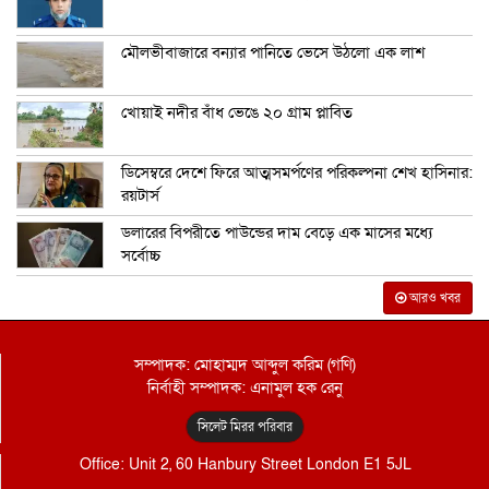
মৌলভীবাজারে বন্যার পানিতে ভেসে উঠলো এক লাশ
খোয়াই নদীর বাঁধ ভেঙে ২০ গ্রাম প্লাবিত
ডিসেম্বরে দেশে ফিরে আত্মসমর্পণের পরিকল্পনা শেখ হাসিনার:
রয়টার্স
ডলারের বিপরীতে পাউন্ডের দাম বেড়ে এক মাসের মধ্যে
সর্বোচ্চ
আরও খবর
সম্পাদক: মোহাম্মদ আব্দুল করিম (গণি)
নির্বাহী সম্পাদক: এনামুল হক রেনু
সিলেট মিরর পরিবার
Office: Unit 2, 60 Hanbury Street London E1 5JL