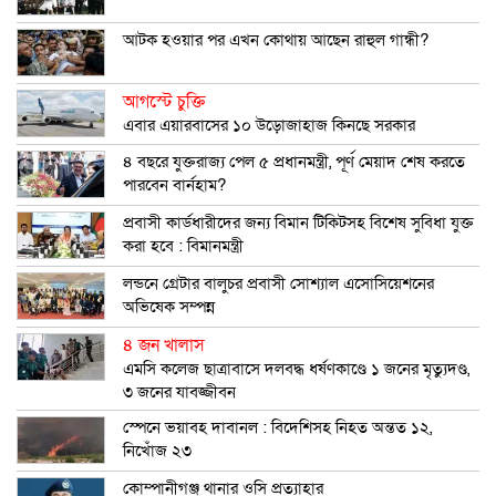
আটক হওয়ার পর এখন কোথায় আছেন রাহুল গান্ধী?
আগস্টে চুক্তি
এবার এয়ারবাসের ১০ উড়োজাহাজ কিনছে সরকার
৪ বছরে যুক্তরাজ্য পেল ৫ প্রধানমন্ত্রী, পূর্ণ মেয়াদ শেষ করতে
পারবেন বার্নহাম?
প্রবাসী কার্ডধারীদের জন্য বিমান টিকিটসহ বিশেষ সুবিধা যুক্ত
করা হবে : বিমানমন্ত্রী
লন্ডনে গ্রেটার বালুচর প্রবাসী সোশ্যাল এসোসিয়েশনের
অভিষেক সম্পন্ন
৪ জন খালাস
এমসি কলেজ ছাত্রাবাসে দলবদ্ধ ধর্ষণকাণ্ডে ১ জনের মৃত্যুদণ্ড,
৩ জনের যাবজ্জীবন
স্পেনে ভয়াবহ দাবানল : বিদেশিসহ নিহত অন্তত ১২,
নিখোঁজ ২৩
কোম্পানীগঞ্জ থানার ওসি প্রত্যাহার