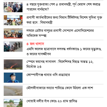
৪ বছরে যুক্তরাজ্য পেল ৫ প্রধানমন্ত্রী, পূর্ণ মেয়াদ শেষ করতে
পারবেন বার্নহাম?
প্রবাসী কার্ডধারীদের জন্য বিমান টিকিটসহ বিশেষ সুবিধা যুক্ত
করা হবে : বিমানমন্ত্রী
লন্ডনে গ্রেটার বালুচর প্রবাসী সোশ্যাল এসোসিয়েশনের
অভিষেক সম্পন্ন
৪ জন খালাস
এমসি কলেজ ছাত্রাবাসে দলবদ্ধ ধর্ষণকাণ্ডে ১ জনের মৃত্যুদণ্ড,
৩ জনের যাবজ্জীবন
স্পেনে ভয়াবহ দাবানল : বিদেশিসহ নিহত অন্তত ১২,
নিখোঁজ ২৩
কোম্পানীগঞ্জ থানার ওসি প্রত্যাহার
মৌলভীবাজারে বন্যার পানিতে ভেসে উঠলো এক লাশ
খোয়াই নদীর বাঁধ ভেঙে ২০ গ্রাম প্লাবিত