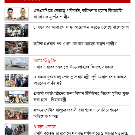
এসএমপিতে নেতৃত্বে পরিবর্তন, কমিশনার হলেন ডিআইজি
সারোয়ার মুর্শেদ শামীম
৮ বছর পর আবারও সাফ আয়োজন করতে চলেছে বাংলাদেশ
আটক হওয়ার পর এখন কোথায় আছেন রাহুল গান্ধী?
আগস্টে চুক্তি
এবার এয়ারবাসের ১০ উড়োজাহাজ কিনছে সরকার
৪ বছরে যুক্তরাজ্য পেল ৫ প্রধানমন্ত্রী, পূর্ণ মেয়াদ শেষ করতে
পারবেন বার্নহাম?
প্রবাসী কার্ডধারীদের জন্য বিমান টিকিটসহ বিশেষ সুবিধা যুক্ত
করা হবে : বিমানমন্ত্রী
লন্ডনে গ্রেটার বালুচর প্রবাসী সোশ্যাল এসোসিয়েশনের
অভিষেক সম্পন্ন
৪ জন খালাস
এমসি কলেজ ছাত্রাবাসে দলবদ্ধ ধর্ষণকাণ্ডে ১ জনের মৃত্যুদণ্ড,