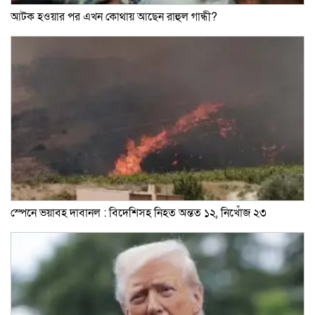
আটক হওয়ার পর এখন কোথায় আছেন রাহুল গান্ধী?
স্পেনে ভয়াবহ দাবানল : বিদেশিসহ নিহত অন্তত ১২, নিখোঁজ ২৩