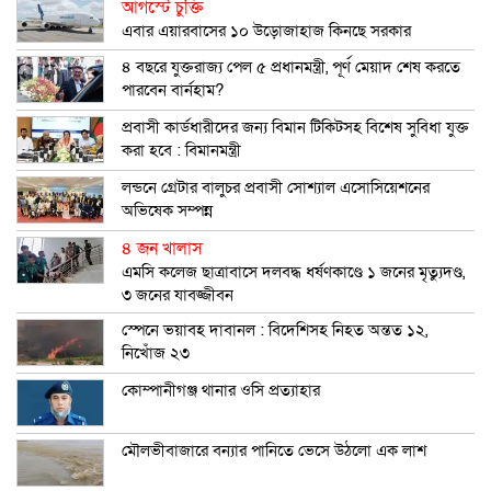
আগস্টে চুক্তি
এবার এয়ারবাসের ১০ উড়োজাহাজ কিনছে সরকার
৪ বছরে যুক্তরাজ্য পেল ৫ প্রধানমন্ত্রী, পূর্ণ মেয়াদ শেষ করতে
পারবেন বার্নহাম?
প্রবাসী কার্ডধারীদের জন্য বিমান টিকিটসহ বিশেষ সুবিধা যুক্ত
করা হবে : বিমানমন্ত্রী
লন্ডনে গ্রেটার বালুচর প্রবাসী সোশ্যাল এসোসিয়েশনের
অভিষেক সম্পন্ন
৪ জন খালাস
এমসি কলেজ ছাত্রাবাসে দলবদ্ধ ধর্ষণকাণ্ডে ১ জনের মৃত্যুদণ্ড,
৩ জনের যাবজ্জীবন
স্পেনে ভয়াবহ দাবানল : বিদেশিসহ নিহত অন্তত ১২,
নিখোঁজ ২৩
কোম্পানীগঞ্জ থানার ওসি প্রত্যাহার
মৌলভীবাজারে বন্যার পানিতে ভেসে উঠলো এক লাশ