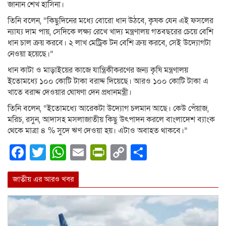
জানান শেখ হাসিনা।
তিনি বলেন, “কিছুদিনের মধ্যে বোরো ধান উঠবে, কৃষক যেন এই ফসলের
ন্যায্য দাম পায়, সেদিকে লক্ষ্য রেখে খাদ্য মন্ত্রণালয় গতবছরের চেয়ে বেশি
ধান চাল ক্রয় করবে। ২ লাখ মেট্রিক টন বেশি ক্রয় করবে, সেই উদ্যোগটা
নেওয়া হয়েছে।”
ধান কাটা ও মাড়াইয়ের কাজে যান্ত্রিকীকরণের জন্য কৃষি মন্ত্রণালয়
ইতোমধ্যে ১০০ কোটি টাকা বরাদ্দ দিয়েছে। আরও ১০০ কোটি টাকা এ
খাতে বরাদ্দ দেওয়ার ঘোষণা দেন প্রধানমন্ত্রী।
তিনি বলেন, “ইতোমধ্যে আরেকটা উদ্যোগ চলমান আছে। কেউ পেঁয়াজ,
মরিচ, রসুন, আদাসহ মসলাজাতীয় কিছু উৎপাদন করলে বাংলাদেশ ব্যাংক
থেকে মাত্রা ৪ % সুদে ঋণ দেওয়া হয়। এটাও অবাহত থাকবে।”
Facebook
Twitter
WhatsApp
Email
PrintFriendly
Copy
Share
Link
জাতীয় এর আরও খবর