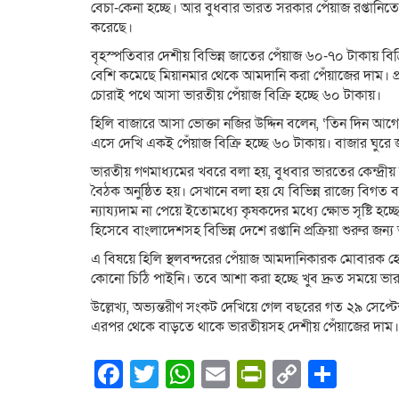
বেচা-কেনা হচ্ছে। আর বুধবার ভারত সরকার পেঁয়াজ রপ্তানিতে
করেছে।
বৃহস্পতিবার দেশীয় বিভিন্ন জাতের পেঁয়াজ ৬০-৭০ টাকায় ব
বেশি কমেছে মিয়ানমার থেকে আমদানি করা পেঁয়াজের দাম। প্র
চোরাই পথে আসা ভারতীয় পেঁয়াজ বিক্রি হচ্ছে ৬০ টাকায়।
হিলি বাজারে আসা ভোক্তা নজির উদ্দিন বলেন, ‘তিন দিন আ
এসে দেখি একই পেঁয়াজ বিক্রি হচ্ছে ৬০ টাকায়। বাজার ঘু
ভারতীয় গণমাধ্যমের খবরে বলা হয়, বুধবার ভারতের কেন্দ্রীয় সরক
বৈঠক অনুষ্ঠিত হয়। সেখানে বলা হয় যে বিভিন্ন রাজ্যে বিগত
ন্যায্যদাম না পেয়ে ইতোমধ্যে কৃষকদের মধ্যে ক্ষোভ সৃষ্টি হচ
হিসেবে বাংলাদেশসহ বিভিন্ন দেশে রপ্তানি প্রক্রিয়া শুরুর জন্য
এ বিষয়ে হিলি স্থলবন্দরের পেঁয়াজ আমদানিকারক মোবারক হো
কোনো চিঠি পাইনি। তবে আশা করা হচ্ছে খুব দ্রুত সময়ে ভা
উল্লেখ্য, অভ্যন্তরীণ সংকট দেখিয়ে গেল বছরের গত ২৯ সেপ্টে
এরপর থেকে বাড়তে থাকে ভারতীয়সহ দেশীয় পেঁয়াজের দাম।
Facebook
Twitter
WhatsApp
Email
PrintFrien
Copy
Shar