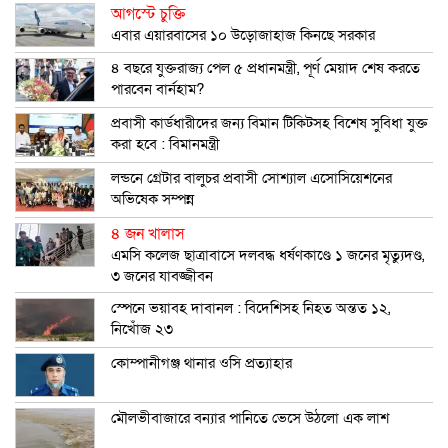
আগস্টে চুক্তি
এবার এয়ারবাসের ১০ উড়োজাহাজ কিনছে সরকার
৪ বছরে যুক্তরাজ্য পেল ৫ প্রধানমন্ত্রী, পূর্ণ মেয়াদ শেষ করতে
পারবেন বার্নহাম?
প্রবাসী কার্ডধারীদের জন্য বিমান টিকিটসহ বিশেষ সুবিধা যুক্ত
করা হবে : বিমানমন্ত্রী
লন্ডনে গ্রেটার বালুচর প্রবাসী সোশ্যাল এসোসিয়েশনের
অভিষেক সম্পন্ন
৪ জন খালাস
এমসি কলেজ ছাত্রাবাসে দলবদ্ধ ধর্ষণকাণ্ডে ১ জনের মৃত্যুদণ্ড,
৩ জনের যাবজ্জীবন
স্পেনে ভয়াবহ দাবানল : বিদেশিসহ নিহত অন্তত ১২,
নিখোঁজ ২৩
কোম্পানীগঞ্জ থানার ওসি প্রত্যাহার
মৌলভীবাজারে বন্যার পানিতে ভেসে উঠলো এক লাশ