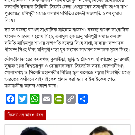
সাংগঠনিক সম্পাদক শফিউল আলম চৌধুরী নাদেল, সিলেট প্রেসক্লাবের
সভাপতি ইকবাল সিদ্দিকী, সিলেট জেলা প্রেসক্লাবের সভাপতি তাপস দাশ
পুরকায়স্থ, মনিপুরী সমাজ কল্যাণ সমিতির কেন্দ্রী সভাপতি স্বপন কুমার
সিংহ।
স্বাগত বক্তব্য রাখেন সাংবাদিক মাইস্নাম রাজেশ। বক্তব্য রাখেন সাংবাদিক
খালেদ আহমদ, সংগ্রাম সিংহ, এনামুল হক রেনু, মনিপুরী সমাজ কল্যাণ
সমিতি মাছিমপুর শাখার সভাপতি রমেন্দ্র সিংহ বাপ্পা, সাধারণ সম্পাদক
ধীরেন্দ্র সিংহ ধীরু, মণিপুরীপাড়া যুব সংঘের সাধারণ সম্পাদক সুমন সিংহ।
মৌলভীবাজারের কমলগঞ্জ, কুলাউড়া, জুড়ি ও শ্রীমঙ্গল, হবিগঞ্জের চুনারুঘাট,
সুনামগঞ্জের বিশ্বম্ভরপুর ও দোয়ারাবাজার, সিলেটের সদর, কোম্পানীগঞ্জ,
গোলাপগঞ্জ ও সিলেট মহানগরীর বিভিন্ন স্কুল কলেজে পড়ুয়া শিক্ষার্থীর মধ্যে
ভারতের অর্থায়নে বাইসাইকেল প্রদান করা হয়। বাইসাইকেল পেয়ে
ছাত্রছাত্রীরা আনন্দ প্রকাশ করে।
Facebook
Twitter
WhatsApp
Email
PrintFriendly
Copy
Share
Link
সিলেট এর আরও খবর