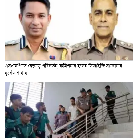
এসএমপিতে নেতৃত্বে পরিবর্তন, কমিশনার হলেন ডিআইজি সারোয়ার
মুর্শেদ শামীম