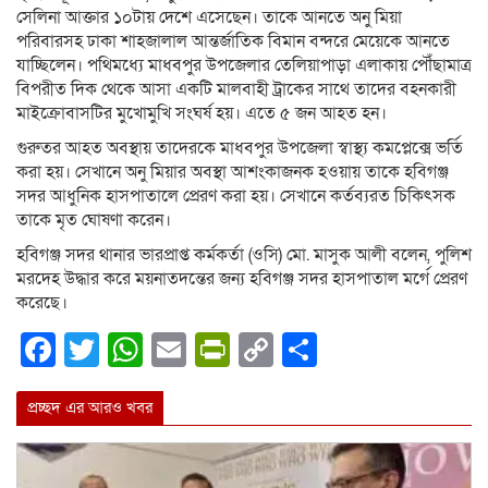
সেলিনা আক্তার ১০টায় দেশে এসেছেন। তাকে আনতে অনু মিয়া
পরিবারসহ ঢাকা শাহজালাল আন্তর্জাতিক বিমান বন্দরে মেয়েকে আনতে
যাচ্ছিলেন। পথিমধ্যে মাধবপুর উপজেলার তেলিয়াপাড়া এলাকায় পৌঁছামাত্র
বিপরীত দিক থেকে আসা একটি মালবাহী ট্রাকের সাথে তাদের বহনকারী
মাইক্রোবাসটির মুখোমুখি সংঘর্ষ হয়। এতে ৫ জন আহত হন।
গুরুতর আহত অবস্থায় তাদেরকে মাধবপুর উপজেলা স্বাস্থ্য কমপ্লেক্সে ভর্তি
করা হয়। সেখানে অনু মিয়ার অবস্থা আশংকাজনক হওয়ায় তাকে হবিগঞ্জ
সদর আধুনিক হাসপাতালে প্রেরণ করা হয়। সেখানে কর্তব্যরত চিকিৎসক
তাকে মৃত ঘোষণা করেন।
হবিগঞ্জ সদর থানার ভারপ্রাপ্ত কর্মকর্তা (ওসি) মো. মাসুক আলী বলেন, পুলিশ
মরদেহ উদ্ধার করে ময়নাতদন্তের জন্য হবিগঞ্জ সদর হাসপাতাল মর্গে প্রেরণ
করেছে।
Facebook
Twitter
WhatsApp
Email
PrintFriendly
Copy
Share
Link
প্রচ্ছদ এর আরও খবর