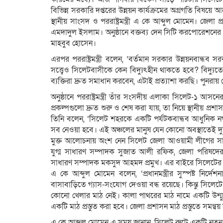
বিভিন্ন সরকারি দপ্তরের উন্নয়ন কার্যক্রমের অগ্রগতি বিষ
স্থানীয় সাংসদ ও পররাষ্ট্রমন্ত্রী এ কে আব্দুল মোমেন। 
এমদাদুল ইসলাম। অনুষ্ঠানে বক্তব্য দেন সিটি করপোরেশনের 
মাহবুব হোসেন।
এরপর পররাষ্ট্রমন্ত্রী বলেন, ‘বর্তমান সরকার উন্নয়নবান্ধব 
সত্ত্বেও সিলেটবাসীকে কেন বিদ্যুৎহীন থাকতে হবে? বিদ্যুত
ব্যক্তিরা দ্রুত সমাধান করবেন, এটাই প্রত্যাশা করছি। পুনর
অনুষ্ঠানে পররাষ্ট্রমন্ত্রী তাঁর সংসদীয় এলাকা সিলেট-১ আসনে
প্রকল্পগুলো দ্রুত শুরু ও শেষ করা যায়, তা নিয়ে স্থানীয় প্রশাসনের
তিনি বলেন, ‘সিলেট শহরকে একটি পর্যটকবান্ধব আধুনিক ন
সব নেওয়া হবে। এই অঞ্চলের মানুষ যেন কোনো অবস্থাতেই দুর্
মুক্ত আলোচনায় অংশ নেন সিলেট জেলা আওয়ামী লীগের স
যুগ্ম সাধারণ সম্পাদক সুজাত আলী রফিক, জেলা পরিষদের 
সাধারণ সম্পাদক মকসুদ আহমদ প্রমুখ। এর বাইরে সিলেটের বিভি
এ কে আব্দুল মোমেন বলেন, ‘প্রধানমন্ত্রীর সুস্পষ্ট নির
বাসাবাড়িতে গ্যাস-সংযোগ দেওয়া বন্ধ রয়েছে। কিন্তু সিলে
কোনো খেলার মাঠ নেই। কালা পাথরের মাঠ নামে একটি উন্মু
একটি মাঠ প্রস্তুত করা হবে। জেলা প্রশাসন মাঠ প্রস্তুতে সমন্ব
এ কে আব্দুল মোমেন এ সময় জানান, সিলেট রুটে একটি নতুন ট্রে