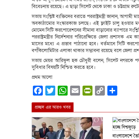
বিবেচনায় রয়েছে। এ ছাড়া সিলেট থেকে ঢাকা ও চট্টগ্রাম রুট
সভায় সংশ্লিষ্ট ব্যক্তিদের বরাতে পররাষ্ট্রমন্ত্রী জানান, আগা
অবকাঠামোর সংস্কারকাজ চলছে। এই ফ্লাইট চালু হওয়ার মধ্
মোমেন সিটি করপোরেশনের সীমানা বাড়ানোর ব্যাপারে সংশ্লিষ্ট 
পররাষ্ট্রমন্ত্রীর নির্দেশনার পরিপ্রেক্ষিতে জেলা প্রশাস
মাসের মধ্যে এ প্রস্তাব পাঠানো হবে। বর্তমানে সিটি কর
বর্গকিলোমিটার এলাকা থাকার সম্ভাবনা রয়েছে বলে জেলা প্
সভায় মেয়র আরিফুল হক চৌধুরী বলেন, সিলেট নগরকে পর্
সুবিধার বিষয়টি নিশ্চিত করতে হবে।
প্রথম আলো
Facebook
Twitter
WhatsApp
Email
PrintFrien
Copy
Shar
Link
প্রচ্ছদ এর আরও খবর
বাংলাদেশে তৈর