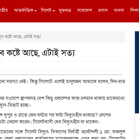
াতীয়
আন্তর্জাতিক
সিলেট
মুক্তমত
সারাদেশ
প্রবাস
ব্যবসা
শিক্ষা
ুব কষ্টে আছে, এটাই সত্য
ুব কষ্টে আছে, এটাই সত্য
ুতের কোনো সমস্যা নেই। কিন্তু সিলেটে এলেই মানুষজন আমাকে বলেন, দিন-রাত
 লাইনের সংযোগ স্থাপনসহ বেশ কিছু প্রকল্পের কাজ চলমান থাকায় মাঝেমধ্যে
ৎ-বিভ্রাট হচ্ছে।
লে দুপুর ও রাতে কেন ঘণ্টার পর ঘণ্টা বিদ্যুৎহীন থাকছে? দেশের
এটা খেয়াল করেন। সিলেটবাসী যেন বিদ্যুৎহীন না থাকেন।
োমেনের সঙ্গে সিলেট বিদ্যুৎ বিভাগের নির্বাহী প্রকৌশলী-১ মো. ফজলুল
 জেলা প্রশাসকের কার্যালয়ের সম্মেলনকক্ষে এসব কথা হয়। সিলেটের