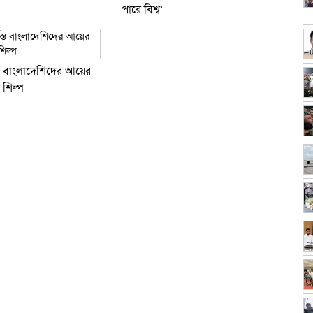
পারে বিশ্ব’
যস্ত বাংলা‌দেশিদের আ‌য়ের
ট শিল্প