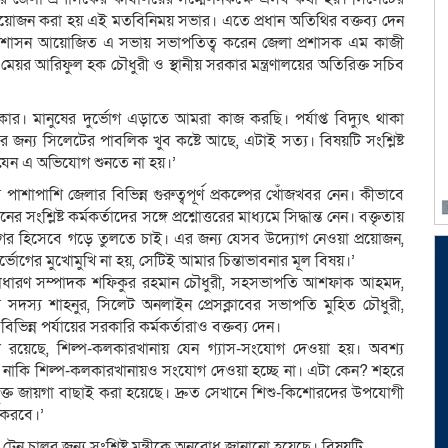
য়ে আয়োজন করা হয় এই মতবিনিময় সভার। এতে প্রধান অতিথির বক্তব্য দেন
জেলা প্রশাসন আয়োজিত এ সভায় সভাপতিত্ব করেন জেলা প্রশাসক এম কাজী
মেয়র আরিফুল হক চৌধুরী ও স্থানীয় সরকার মন্ত্রণালয়ের অতিরিক্ত সচিব
সরকার। মানুষের দুর্ভোগ এড়াতে আমরা কাজ করছি। পর্যাপ্ত বিদ্যুৎ থাকা
ের জন্য সিলেটের পাবলিক খুব কষ্টে আছে, এটাই সত্য। বিষয়টি সংশ্লিষ্ট
ায় যেন এ অভিযোগ শুনতে না হয়।’
র পাশাপাশি জেলার বিভিন্ন গুরুত্বপূর্ণ প্রকল্পের খোঁজখবর নেন। কীভাবে
 সংশ্লিষ্ট কর্মকর্তাদের সঙ্গে প্রশ্নোত্তরের মাধ্যমে সিদ্ধান্ত নেন। বক্তৃতায়
গর হিসেবে গড়ে তুলতে চাই। এর জন্য যেসব উদ্যোগ নেওয়া প্রয়োজন,
ভোগের মুখোমুখি না হয়, সেটিই আমার চিন্তাভাবনার মূল বিষয়।’
াধারণ সম্পাদক শফিকুর রহমান চৌধুরী, সহসভাপতি আশফাক আহমদ,
সদস্য শাহনুর, সিলেট অনলাইন প্রেসক্লাবের সভাপতি মুহিত চৌধুরী,
ন্ন পর্যায়ের সরকারি কর্মকর্তারাও বক্তব্য দেন।
্দেশনা রয়েছে, শিল্প-কলকারখানায় যেন গ্যাস-সংযোগ দেওয়া হয়। অবশ্য
টে নাকি শিল্প-কলকারখানায়ও সংযোগ দেওয়া হচ্ছে না। এটা কেন? শহরে
ক্ত জায়গা বাছাই করা হয়েছে। দ্রুত সেখানে শিশু-কিশোরদের উপযোগী
য় করবে।’
ন চালুর জন্য সংশ্লিষ্ট মন্ত্রীকে অনুরোধ জানানো হয়েছে। বিষয়টি