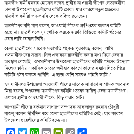
ছাত্রলীগ কর্মী ইমরান হোসেন বলেন, স্থানীয় আওয়ামী লীগের নেতাকর্মীরা
চান না উপজেলা ছাত্রলীগের কমিটি হোক। যার কারণে নতুন প্রজন্মের
ছাত্রলীগ কর্মীরা পদ-পদবি থেকে বঞ্চিত রয়েছেন।
ছাত্রলীগের রনি পাল বলেন, আওয়ামী লীগের গ্রুপিংয়ের কারণে কমিটি
হচ্ছে না। ছাত্রলীগকে সুসংগঠিত করতে জরুরি ভিত্তিতে কমিটি গঠনের
জোর দাবি জানান তিনি।
জেলা ছাত্রলীগের সাবেক সভাপতি পংকজ পুরকায়স্থ বলেন, ‘আমি
ওসমানীনগরের সন্তান। নিজ এলাকায় রাজনীতি করার মধ্য দিয়ে জেলায়
অবস্থান পেয়েছি। ওসমানীনগর উপজেলা ছাত্রলীগের কমিটি গঠনের উদ্যোগ
নিলেও স্থানীয় একাধিক নেতার অনীহার কারণে তাদের সম্মান দিতে গিয়ে
কমিটি গঠন করতে পারিনি। এ ছাড়া বেশি সময়ও পাইনি আমি।’
ওসমানীনগর উপজেলা আওয়ামী লীগের সাবেক সাধারণ সম্পাদক আবদাল
মিয়া বলেন, উপজেলা ছাত্রলীগের কমিটি গঠনের দায়িত্ব জেলা ছাত্রলীগের।
এখানে স্থানীয় আওয়ামী লীগের কিছু করার নেই।
আওয়ামী লীগের বর্তমান সাধারণ সম্পাদক আফজালুর রহমান চৌধুরী
নাজলু বলেন, দীর্ঘদিন ধরে জেলা ছাত্রলীগের কমিটিও নেই। যার কারণে
উপজেলা ছাত্রলীগের কমিটি হচ্ছে না।
Facebook
Twitter
WhatsApp
Email
PrintFriendly
Copy
Share