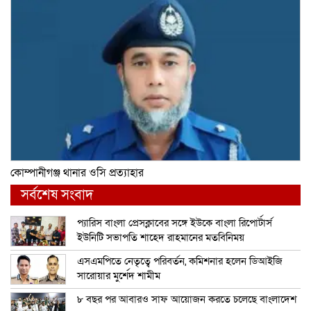
কোম্পানীগঞ্জ থানার ওসি প্রত্যাহার
সর্বশেষ সংবাদ
প্যারিস বাংলা প্রেসক্লাবের সঙ্গে ইউকে বাংলা রিপোর্টার্স
ইউনিটি সভাপতি শাহেদ রাহমানের মতবিনিময়
এসএমপিতে নেতৃত্বে পরিবর্তন, কমিশনার হলেন ডিআইজি
সারোয়ার মুর্শেদ শামীম
৮ বছর পর আবারও সাফ আয়োজন করতে চলেছে বাংলাদেশ