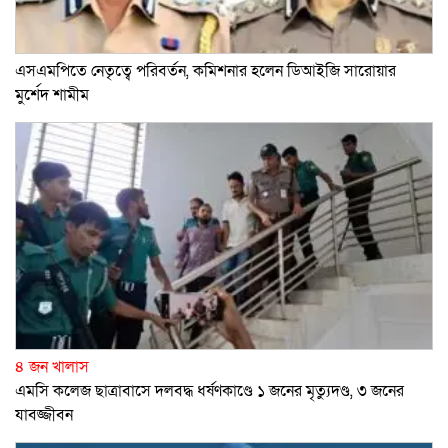
এসএমপিতে নেতৃত্বে পরিবর্তন, কমিশনার হলেন ডিআইজি সারোয়ার
মুর্শেদ শামীম
৪ জন খালাস
এমসি কলেজ ছাত্রাবাসে দলবদ্ধ ধর্ষণকাণ্ডে ১ জনের মৃত্যুদণ্ড, ৩ জনের
যাবজ্জীবন