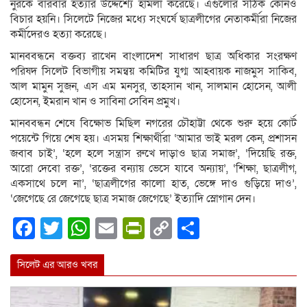
নুরকে বারবার হত্যার উদ্দেশ্যে হামলা করেছে। এগুলোর সঠিক কোনও
বিচার হয়নি। সিলেটে নিজের মধ্যে সংঘর্ষে ছাত্রলীগের নেতাকর্মীরা নিজের
কর্মীদেরও হত্যা করেছে।
মানববন্ধনে বক্তব্য রাখেন বাংলাদেশ সাধারণ ছাত্র অধিকার সংরক্ষণ
পরিষদ সিলেট বিভাগীয় সমন্বয় কমিটির যুগ্ম আহবায়ক নাজমুস সাকিব,
আল মামুন সুজন, এস এম মনসুর, তাহসান খান, সালমান হোসেন, আলী
হোসেন, ইমরান খান ও সাবিনা সেবিন প্রমুখ।
মানববন্ধন শেষে বিক্ষোভ মিছিল নগরের চৌহাট্টা থেকে শুরু হয়ে কোর্ট
পয়েন্টে গিয়ে শেষ হয়। এসময় শিক্ষার্থীরা ‘আমার ভাই মরল কেন, প্রশাসন
জবাব চাই’, ‘হলে হলে সন্ত্রাস রুখে দাড়াও ছাত্র সমাজ’, ‘দিয়েছি রক্ত,
আরো দেবো রক্ত’, ‘রক্তের বন্যায় ভেসে যাবে অন্যায়’, ‘শিক্ষা, ছাত্রলীগ,
একসাথে চলে না’, ‘ছাত্রলীগের কালো হাত, ভেঙ্গে দাও গুড়িয়ে দাও’,
‘জেগেছে রে জেগেছে ছাত্র সমাজ জেগেছে’ ইত্যাদি স্লোগান দেন।
Facebook
Twitter
WhatsApp
Email
PrintFriendly
Copy
Share
Link
সিলেট এর আরও খবর