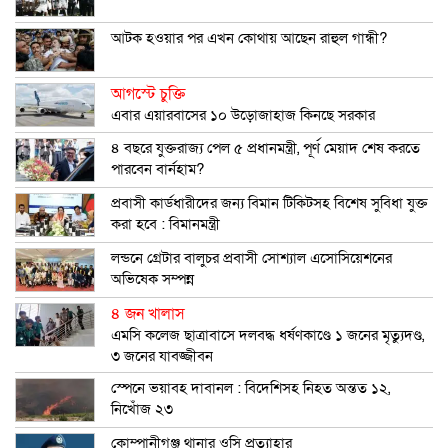
আটক হওয়ার পর এখন কোথায় আছেন রাহুল গান্ধী?
আগস্টে চুক্তি
এবার এয়ারবাসের ১০ উড়োজাহাজ কিনছে সরকার
৪ বছরে যুক্তরাজ্য পেল ৫ প্রধানমন্ত্রী, পূর্ণ মেয়াদ শেষ করতে
পারবেন বার্নহাম?
প্রবাসী কার্ডধারীদের জন্য বিমান টিকিটসহ বিশেষ সুবিধা যুক্ত
করা হবে : বিমানমন্ত্রী
লন্ডনে গ্রেটার বালুচর প্রবাসী সোশ্যাল এসোসিয়েশনের
অভিষেক সম্পন্ন
৪ জন খালাস
এমসি কলেজ ছাত্রাবাসে দলবদ্ধ ধর্ষণকাণ্ডে ১ জনের মৃত্যুদণ্ড,
৩ জনের যাবজ্জীবন
স্পেনে ভয়াবহ দাবানল : বিদেশিসহ নিহত অন্তত ১২,
নিখোঁজ ২৩
কোম্পানীগঞ্জ থানার ওসি প্রত্যাহার