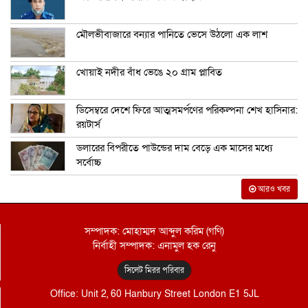
মৌলভীবাজারে বন্যার পানিতে ভেসে উঠলো এক লাশ
খোয়াই নদীর বাঁধ ভেঙে ২০ গ্রাম প্লাবিত
ডিসেম্বরে দেশে ফিরে আত্মসমর্পণের পরিকল্পনা শেখ হাসিনার:
রয়টার্স
ডলারের বিপরীতে পাউন্ডের দাম বেড়ে এক মাসের মধ্যে
সর্বোচ্চ
আরও খবর
সম্পাদক: মোহাম্মদ আব্দুল করিম (গণি)
নির্বাহী সম্পাদক: এনামুল হক রেনু
সিলেট মিরর পরিবার
Office: Unit 2, 60 Hanbury Street London E1 5JL