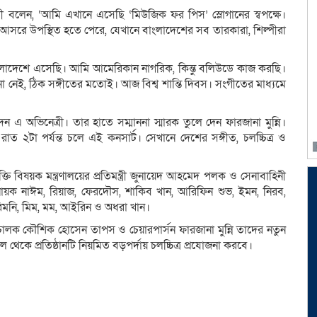
রী বলেন, ‘আমি এখানে এসেছি ‘মিউজিক ফর পিস’ স্লোগানের স্বপক্ষে।
 আসরে উপস্থিত হতে পেরে, যেখানে বাংলাদেশের সব তারকারা, শিল্পীরা
ংলাদেশে এসেছি। আমি আমেরিকান নাগরিক, কিন্তু বলিউডে কাজ করছি।
না নেই, ঠিক সঙ্গীতের মতোই। আজ বিশ্ব শান্তি দিবস। সংগীতের মাধ্যমে
েন এ অভিনেত্রী। তার হাতে সম্মাননা স্মারক তুলে দেন ফারজানা মুন্নি।
রাত ২টা পর্যন্ত চলে এই কনসার্ট। সেখানে দেশের সঙ্গীত, চলচ্চিত্র ও
্তি বিষয়ক মন্ত্রণালয়ের প্রতিমন্ত্রী জুনায়েদ আহমেদ পলক ও সেনাবাহিনী
ায়ক নাঈম, রিয়াজ, ফেরদৌস, শাকিব খান, আরিফিন শুভ, ইমন, নিরব,
রিমনি, মিম, মম, আইরিন ও অধরা খান।
চালক কৌশিক হোসেন তাপস ও চেয়ারপার্সন ফারজানা মুন্নি তাদের নতুন
ল থেকে প্রতিষ্ঠানটি নিয়মিত বড়পর্দায় চলচ্চিত্র প্রযোজনা করবে।
dly
e