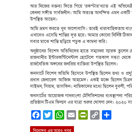
আর নিজের বক্তব্য দিতে গিয়ে ‘রকস্টার’খ্যাত এই অভিনেত্
কেননা সঙ্গীত সার্বজনীন। আমি অত্যন্ত আনন্দিত এমন একটি
উপস্থিত আছেন।
আমি ভ্রমণ করতে খুব ভালোবাসি। তারই ধারাবাহিকতায় বা
এখানেও এসেছি শান্তির দূত হয়ে। আমার কোনো নির্দিষ্ট ঠিকা
সবার মাঝে শান্তি ছড়িয়ে পড়ুক এ কামনা করি।
অনুষ্ঠানের বিশেষ অতিথিদের হাতে সম্মাননা স্মারক তুলেন দ
রাজধানীর ইন্টারকন্টিনেন্টাল হোটেলে গতকাল সন্ধ্যা থেকে 
রাজনৈতিক অঙ্গনের জনপ্রিয় ব্যক্তিরা উপস্থিত ছিলেন।
কনসার্টে বিশেষ অতিথি হিসেবে উপস্থিত ছিলেন তথ্য ও প্রযুক
প্রধান জেনারেল আজিজ আহমেদ। একই মঞ্চে ছিলেন চিত্রন
সাইমন, সিয়াম, তাসকিন। নায়িকাদের মধ্যে ছিলেন বুবলী, প
কনসার্টের আয়োজক গানবাংলা টেলিভিশনের ব্যবস্থাপনা পরি
প্রতিষ্ঠান টিএম ফিল্মস এর যাত্রা শুরুর ঘোষণা দেন। ২০২০ সা
Facebook
Twitter
WhatsApp
Email
PrintFrien
Copy
Shar
Link
বিনোদন এর আরও খবর