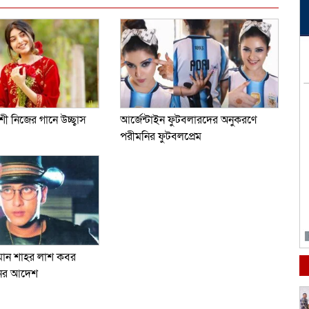
শী নিজের গানে উচ্ছ্বাস
আর্জেন্টাইন ফুটবলারদের অনুকরণে
পরীমনির ফুটবলপ্রেম
লমান শাহর লাশ কবর
নের আদেশ