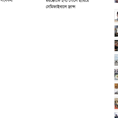
 সংবর্ধনা
মরক্কোকে ২-০ গোলে হারিয়ে
সেমিফাইনালে ফ্রান্স