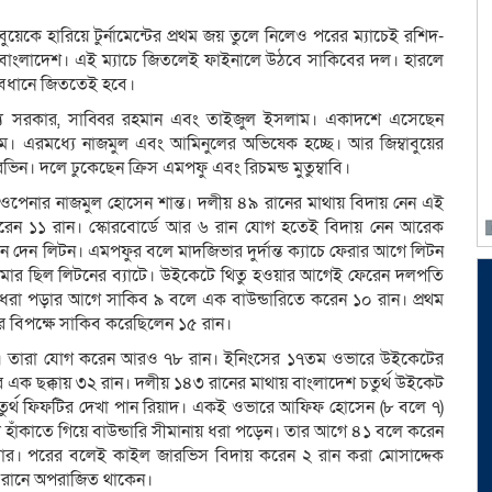
বাবুয়েকে হারিয়ে টুর্নামেন্টের প্রথম জয় তুলে নিলেও পরের ম্যাচেই রশিদ-
ছে বাংলাদেশ। এই ম্যাচে জিতলেই ফাইনালে উঠবে সাকিবের দল। হারলে
্যবধানে জিততেই হবে।
্য সরকার, সাব্বির রহমান এবং তাইজুল ইসলাম। একাদশে এসেছেন
। এরমধ্যে নাজমুল এবং আমিনুলের অভিষেক হচ্ছে। আর জিম্বাবুয়ের
ন। দলে ঢুকেছেন ক্রিস এমপফু এবং রিচমন্ড মুতুম্বাবি।
ত ওপেনার নাজমুল হোসেন শান্ত। দলীয় ৪৯ রানের মাথায় বিদায় নেন এই
করেন ১১ রান। স্কোরবোর্ডে আর ৬ রান যোগ হতেই বিদায় নেন আরেক
দেন লিটন। এমপফুর বলে মাদজিভার দুর্দান্ত ক্যাচে ফেরার আগে লিটন
ের মার ছিল লিটনের ব্যাটে। উইকেটে থিতু হওয়ার আগেই ফেরেন দলপতি
 ধরা পড়ার আগে সাকিব ৯ বলে এক বাউন্ডারিতে করেন ১০ রান। প্রথম
নদের বিপক্ষে সাকিব করেছিলেন ১৫ রান।
হিম। তারা যোগ করেন আরও ৭৮ রান। ইনিংসের ১৭তম ওভারে উইকেটের
ক ছক্কায় ৩২ রান। দলীয় ১৪৩ রানের মাথায় বাংলাদেশ চতুর্থ উইকেট
ে চতুর্থ ফিফটির দেখা পান রিয়াদ। একই ওভারে আফিফ হোসেন (৮ বলে ৭)
া হাঁকাতে গিয়ে বাউন্ডারি সীমানায় ধরা পড়েন। তার আগে ৪১ বলে করেন
 মার। পরের বলেই কাইল জারভিস বিদায় করেন ২ রান করা মোসাদ্দেক
 রানে অপরাজিত থাকেন।