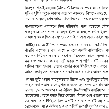
যাবে ত্রিদেশীয় সিরিজের ফাইনালে।
মিরপুর শের-ই-বাংলায় টুর্নামেন্টে নিজেদের প্রথম ম্যাচে জিম্
মুজিব ঘূর্ণি যাদুতে নাকাল হয়ে আফগানদের বিপক্ষে হেরে
অপেক্ষা বাড়বে, শেষ ম্যাচে আফগানদের বিপক্ষে তখন বড় ব
বাংলাদেশের একাদশে তিন পরিবর্তন। বাদ পড়েছেন সৌম
নাজমুল হোসেন শান্ত, আমিনুল ইসলাম এবং শফিউল ইসলাম
একাদশ থেকে ছিঠকে গেছেন তেন্দাই চাতারা এবং ক্রেইগ আরভি
ব্যাটিংয়ে নেমে ইনিংসের পঞ্চম ওভারে বিদায় নেন অভিষিক্
বাঁহাতি ওপেনার। তার আগে ৯ বলে একটি বাউন্ডারিতে 
ওপেনার লিটন দাস। তার আগে স্বাগতিকদের ভালো সূচনা এনে 
২২ বলে ৩৮ রান করেন। দুটি ছক্কার পাশাপাশি চারটি চার
সাকিব আল হাসান। রায়ান বার্লের বলে উইলিয়ামসের হাতে
ম্যাচে জিম্বাবুয়ের বিপক্ষে ১ রান আর দ্বিতীয় ম্যাচে আফগা
এরপর জুটি গড়েন মাহমুদউল্লাহ রিয়াদ এবং মুশফিকুর র
পেছনে ধরা পড়ার আগে মুশফিক করেন ২৬ বলে তিন চার আর এ
হারায়। ১৯তম ওভারে ছক্কা হাঁকিয়ে টি-টোয়েন্টি ক্যারিয়ার
উইকেটের পেছনে ক্যাচ দিয়ে ফেরেন। রিয়াদ শেষ ওভারে ছক্ক
৬২ রান। তার ইনিংসে ছিল একটি চার আর পাঁচটি ছক্কার
হোসেনকে। সাইফউদ্দিন ৬ এবং অভিষিক্ত আমিনুল ইসলাম ০