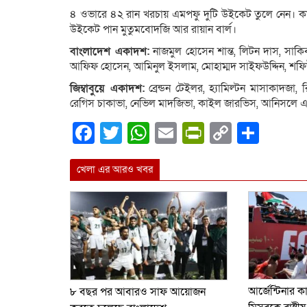
৪ ওভারে ৪২ রান খরচায় এমপফু দুটি উইকেট তুলে নেন। 
উইকেট পান মুতুমবোদজি আর রায়ান বার্ল।
বাংলাদেশ একাদশ:
নাজমুল হোসেন শান্ত, লিটন দাস, সাকিব
আফিফ হোসেন, আমিনুল ইসলাম, মোহাম্মদ সাইফউদ্দিন, শফি
জিম্বাবুয়ে একাদশ:
ব্রেন্ডন টেইলর, হ্যামিল্টন মাসাকাদজা, র
রেগিস চাকাভা, নেভিল মাদজিভা, কাইল জারভিস, আনিসলে এ
Facebook
Twitter
WhatsApp
Email
PrintFrien
Copy
Shar
Link
খেলা এর আরও খবর
আর্জেন্টিনার 
৮ বছর পর আবারও সাফ আয়োজন