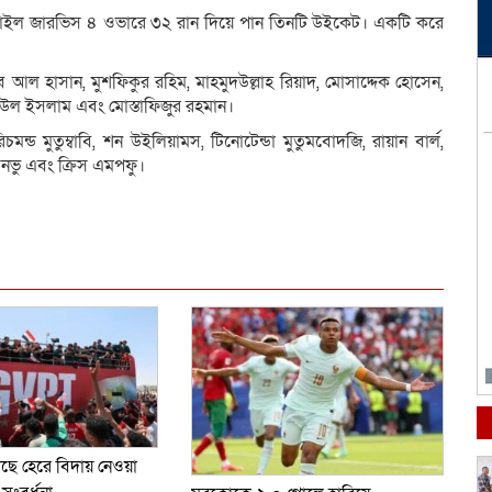
কাইল জারভিস ৪ ওভারে ৩২ রান দিয়ে পান তিনটি উইকেট। একটি করে
 আল হাসান, মুশফিকুর রহিম, মাহমুদউল্লাহ রিয়াদ, মোসাদ্দেক হোসেন,
উল ইসলাম এবং মোস্তাফিজুর রহমান।
িচমন্ড মুতুম্বাবি, শন উইলিয়ামস, টিনোটেন্ডা মুতুমবোদজি, রায়ান বার্ল,
নভু এবং ক্রিস এমপফু।
dly
e
কাছে হেরে বিদায় নেওয়া