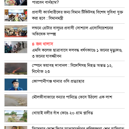
পারবেন বার্নহাম?
প্রবাসী কার্ডধারীদের জন্য বিমান টিকিটসহ বিশেষ সুবিধা যুক্ত
করা হবে : বিমানমন্ত্রী
লন্ডনে গ্রেটার বালুচর প্রবাসী সোশ্যাল এসোসিয়েশনের
অভিষেক সম্পন্ন
৪ জন খালাস
এমসি কলেজ ছাত্রাবাসে দলবদ্ধ ধর্ষণকাণ্ডে ১ জনের মৃত্যুদণ্ড,
৩ জনের যাবজ্জীবন
স্পেনে ভয়াবহ দাবানল : বিদেশিসহ নিহত অন্তত ১২,
নিখোঁজ ২৩
কোম্পানীগঞ্জ থানার ওসি প্রত্যাহার
মৌলভীবাজারে বন্যার পানিতে ভেসে উঠলো এক লাশ
খোয়াই নদীর বাঁধ ভেঙে ২০ গ্রাম প্লাবিত
ডিসেম্বরে দেশে ফিরে আত্মসমর্পণের পরিকল্পনা শেখ হাসিনার: