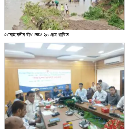
খোয়াই নদীর বাঁধ ভেঙে ২০ গ্রাম প্লাবিত