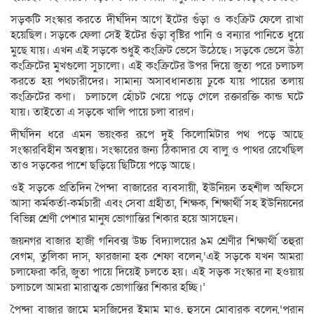
সড়কটি সংস্কার করতে দীর্ঘদিন আগে ইটের গুঁড়া ও কংক্রিট ফেলে রাখা
হয়েছিল। সড়কে ফেলা সেই ইটের গুঁড়া বৃষ্টির পানি ও বন্যার পানিতে ধুয়ে
মুছে যায়। এখন এই সড়কে শুধুই কংক্রিট ভেসে উঠেছে। সড়কে ভেসে উঠা
কংক্রিটের মুখগুলো সুচালো। এই কংক্রিটের উপর দিয়ে জুতা পরে চলাচল
করতে হয় পথচারীদের। সামান্য অসাবধানতায় ঢুকে যায় পায়ের তলায়
কংক্রিটের কণা। চলাচলে হোঁচট খেয়ে পড়ে গেলে রক্তারক্তি কান্ড ঘটে
যায়। তাইতো এ সড়কে খালি পায়ে চলা বারণ।
দীর্ঘদিন ধরে এমন ভয়ংকর রূপে দুই কিলোমিটার পথ পড়ে আছে
সংস্কারবিহীন অবস্থায়। সংস্কারের জন্য ঠিকাদার যে বালু ও পাথর রেখেছিল
তাও সড়কের পাশে ছড়িয়ে ছিটিয়ে পড়ে আছে।
ওই সড়কে প্রতিদিন পৈন্দা বাজারের ব্যবসায়ী, ইউনিয়ন তহশীল অফিসে
আসা কর্মকর্তা-কর্মচারী এবং সেবা গ্রহীতা, শিক্ষক, শিক্ষার্থী সহ ইউনিয়নের
বিভিন্ন শ্রেণী পেশার মানুষ ভোগান্তির শিকার হয়ে আসছেন।
জয়নগর বাজার হাজী গনিবক্স উচ্চ বিদ্যালয়ের ৯ম শ্রেণীর শিক্ষার্থী তহুরা
বেগম, তুলিকা দাস, ফারজানা হক শেফা বলেন,‘এই সড়কে যখন আমরা
চলাফেরা করি, জুতা পায়ে দিয়েই চলতে হয়। এই সড়ক সংস্কার না হওয়ায়
চলাচলে আমরা মারাত্মক ভোগান্তির শিকার হচ্ছি।’
পৈন্দা বাজার জামে মসজিদের ইমাম মাও. হুসনে মোবারক বলেন,‘পুরান