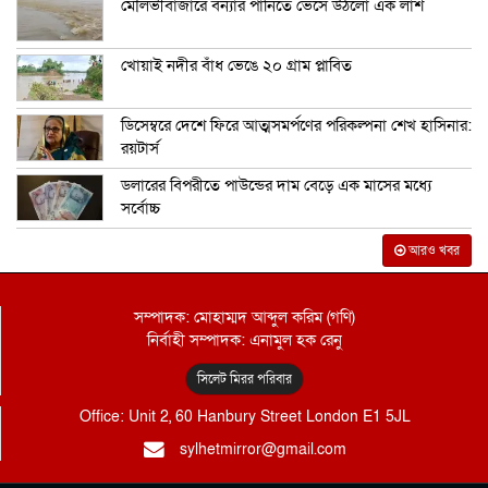
মৌলভীবাজারে বন্যার পানিতে ভেসে উঠলো এক লাশ
খোয়াই নদীর বাঁধ ভেঙে ২০ গ্রাম প্লাবিত
ডিসেম্বরে দেশে ফিরে আত্মসমর্পণের পরিকল্পনা শেখ হাসিনার:
রয়টার্স
ডলারের বিপরীতে পাউন্ডের দাম বেড়ে এক মাসের মধ্যে
সর্বোচ্চ
আরও খবর
সম্পাদক: মোহাম্মদ আব্দুল করিম (গণি)
নির্বাহী সম্পাদক: এনামুল হক রেনু
সিলেট মিরর পরিবার
Office: Unit 2, 60 Hanbury Street London E1 5JL
sylhetmirror@gmail.com