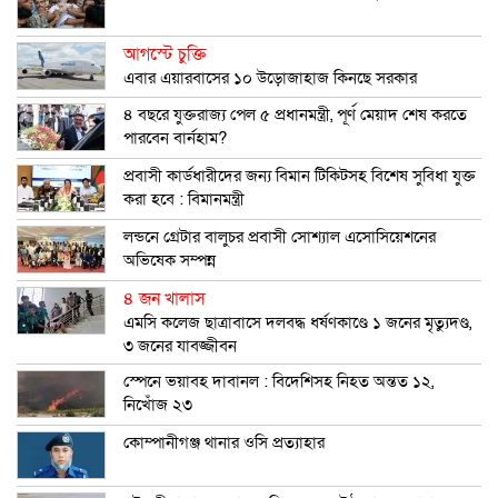
আগস্টে চুক্তি
এবার এয়ারবাসের ১০ উড়োজাহাজ কিনছে সরকার
৪ বছরে যুক্তরাজ্য পেল ৫ প্রধানমন্ত্রী, পূর্ণ মেয়াদ শেষ করতে
পারবেন বার্নহাম?
প্রবাসী কার্ডধারীদের জন্য বিমান টিকিটসহ বিশেষ সুবিধা যুক্ত
করা হবে : বিমানমন্ত্রী
লন্ডনে গ্রেটার বালুচর প্রবাসী সোশ্যাল এসোসিয়েশনের
অভিষেক সম্পন্ন
৪ জন খালাস
এমসি কলেজ ছাত্রাবাসে দলবদ্ধ ধর্ষণকাণ্ডে ১ জনের মৃত্যুদণ্ড,
৩ জনের যাবজ্জীবন
স্পেনে ভয়াবহ দাবানল : বিদেশিসহ নিহত অন্তত ১২,
নিখোঁজ ২৩
কোম্পানীগঞ্জ থানার ওসি প্রত্যাহার