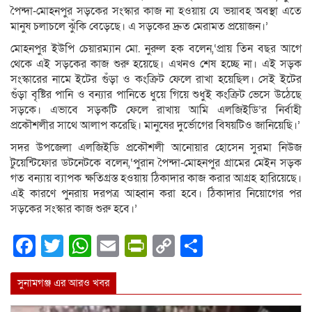
পৈন্দা-মোহনপুর সড়কের সংস্কার কাজ না হওয়ায় যে ভয়াবহ অবস্থা এতে
মানুষ চলাচলে ঝুঁকি বেড়েছে। এ সড়কের দ্রুত মেরামত প্রয়োজন।’
মোহনপুর ইউপি চেয়ারম্যান মো. নুরুল হক বলেন,‘প্রায় তিন বছর আগে
থেকে এই সড়কের কাজ শুরু হয়েছে। এখনও শেষ হচ্ছে না। এই সড়ক
সংস্কারের নামে ইটের গুঁড়া ও কংক্রিট ফেলে রাখা হয়েছিল। সেই ইটের
গুঁড়া বৃষ্টির পানি ও বন্যার পানিতে ধুয়ে গিয়ে শুধুই কংক্রিট ভেসে উঠেছে
সড়কে। এভাবে সড়কটি ফেলে রাখায় আমি এলজিইডি’র নির্বাহী
প্রকৌশলীর সাথে আলাপ করেছি। মানুষের দুর্ভোগের বিষয়টিও জানিয়েছি।’
সদর উপজেলা এলজিইডি প্রকৌশলী আনোয়ার হোসেন সুরমা নিউজ
টুয়েন্টিফোর ডটনেটকে বলেন,‘পুরান পৈন্দা-মোহনপুর গ্রামের মেইন সড়ক
গত বন্যায় ব্যাপক ক্ষতিগ্রস্ত হওয়ায় ঠিকাদার কাজ করার আগ্রহ হারিয়েছে।
এই কারণে পুনরায় দরপত্র আহ্বান করা হবে। ঠিকাদার নিয়োগের পর
সড়কের সংস্কার কাজ শুরু হবে।’
Facebook
Twitter
WhatsApp
Email
PrintFriendly
Copy
Share
Link
সুনামগঞ্জ এর আরও খবর