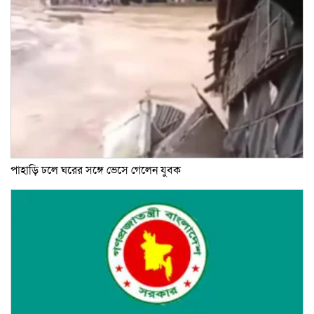
পাহাড়ি ঢলে ঘরের সঙ্গে ভেসে গেলেন যুবক