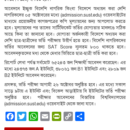
আবেদনে ইচ্ছুক বিদেশি নাগরিক কিংবা বিদেশে অধ্যয়ন করা দেশি
নাগরিকদের ০৫ অক্টোবরের মধ্যে (admission.sust.edu) ওয়েবসাইটের
মাধ্যমে প্রয়োজনীয় কাগজপত্রের কপি মূল্যায়নের জন্য আপলোড করতে
হবে। মূল্যায়নের পর তাদের সার্টিফিকেট ভর্তির যোগ্যতার মানদণ্ডে সঠিক
আছে কিনা তা জানানো হবে। যোগ্যতা অর্জনকারী বিদেশে অধ্যয়ন করা
দেশি ছাত্র-ছাত্রীদের ভর্তি পরীক্ষায় উত্তীর্ণ হতে হবে। বিদেশি নাগরিকদের
ভর্তির আবেদনের জন্য SAT Score ন্যূনতম ৮০০ থাকতে হবে।
আবেদনকৃতদের মধ্য থেকে মেধার ভিত্তিতে ছাত্র-ছাত্রী ভর্তি করা হবে।
রিপোর্ট লেখা পর্যন্ত সর্বমোট ৬৫২৪৩ জন শিক্ষার্থী আবেদন করেছেন। এর
মধ্যে ২৪৩৭৩ জন A ইউনিটে, ৩৮০৬১ জন B1 ইউনিটে এবং ২৮০৯ জন
B2 ইউনিটে আবেদন করেছেন।
প্রসঙ্গত, ভর্তি পরীক্ষা আগামী ২৬ অক্টোবর অনুষ্ঠিত হবে। এর মধ্যে সকাল
সাড়ে ৯টায় এ ইউনিট এবং বিকেল আড়াইটায় বি ইউনিটের ভর্তি পরীক্ষা
অনুষ্ঠিত হবে। পরীক্ষার আবেদনের বিস্তারিত বিশ্ববিদ্যালয়ের
(admission.sust.edu) ওয়েবসাইট থেকে জানা যাবে।
Facebook
Twitter
WhatsApp
Email
PrintFriendly
Copy
Share
Link