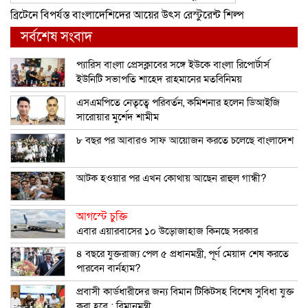
ব্রিটে‌নে বিপর্যস্ত বাংলা‌দেশিদের আ‌য়ের উৎস রেস্টু‌রেন্ট শিল্প
সর্বশেষ সংবাদ
প্যারিস বাংলা প্রেসক্লাবের সঙ্গে ইউকে বাংলা রিপোর্টার্স
ইউনিটি সভাপতি শাহেদ রাহমানের মতবিনিময়
এসএমপিতে নেতৃত্বে পরিবর্তন, কমিশনার হলেন ডিআইজি
সারোয়ার মুর্শেদ শামীম
৮ বছর পর আবারও সাফ আয়োজন করতে চলেছে বাংলাদেশ
আটক হওয়ার পর এখন কোথায় আছেন রাহুল গান্ধী?
আগস্টে চুক্তি
এবার এয়ারবাসের ১০ উড়োজাহাজ কিনছে সরকার
৪ বছরে যুক্তরাজ্য পেল ৫ প্রধানমন্ত্রী, পূর্ণ মেয়াদ শেষ করতে
পারবেন বার্নহাম?
প্রবাসী কার্ডধারীদের জন্য বিমান টিকিটসহ বিশেষ সুবিধা যুক্ত
করা হবে : বিমানমন্ত্রী