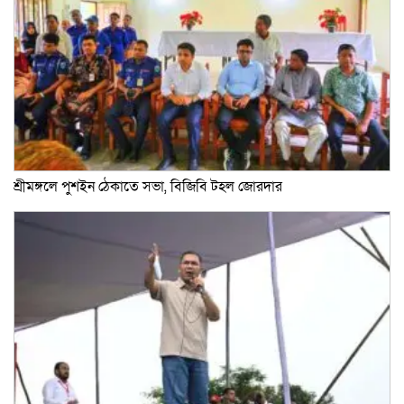
শ্রীমঙ্গলে পুশইন ঠেকাতে সভা, বিজিবি টহল জোরদার