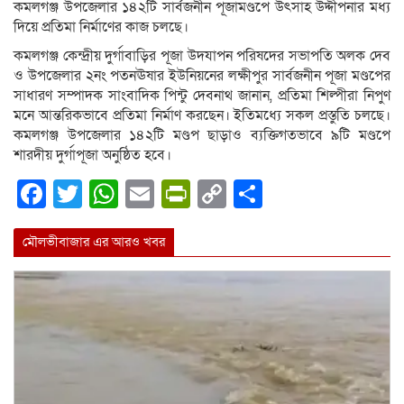
কমলগঞ্জ উপজেলার ১৪২টি সার্বজনীন পূজামণ্ডপে উৎসাহ উদ্দীপনার মধ্য
দিয়ে প্রতিমা নির্মাণের কাজ চলছে।
কমলগঞ্জ কেন্দ্রীয় দুর্গাবাড়ির পূজা উদযাপন পরিষদের সভাপতি অলক দেব
ও উপজেলার ২নং পতনঊষার ইউনিয়নের লক্ষীপুর সার্বজনীন পূজা মণ্ডপের
সাধারণ সম্পাদক সাংবাদিক পিন্টু দেবনাথ জানান, প্রতিমা শিল্পীরা নিপুণ
মনে আন্তরিকভাবে প্রতিমা নির্মাণ করছেন। ইতিমধ্যে সকল প্রস্তুতি চলছে।
কমলগঞ্জ উপজেলার ১৪২টি মণ্ডপ ছাড়াও ব্যক্তিগতভাবে ৯টি মণ্ডপে
শারদীয় দুর্গাপূজা অনুষ্ঠিত হবে।
Facebook
Twitter
WhatsApp
Email
PrintFriendly
Copy
Share
Link
মৌলভীবাজার এর আরও খবর