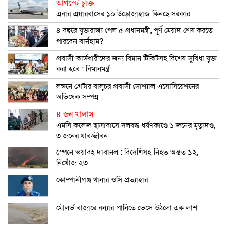
আগস্টে চুক্তি
এবার এয়ারবাসের ১০ উড়োজাহাজ কিনছে সরকার
৪ বছরে যুক্তরাজ্য পেল ৫ প্রধানমন্ত্রী, পূর্ণ মেয়াদ শেষ করতে
পারবেন বার্নহাম?
প্রবাসী কার্ডধারীদের জন্য বিমান টিকিটসহ বিশেষ সুবিধা যুক্ত
করা হবে : বিমানমন্ত্রী
লন্ডনে গ্রেটার বালুচর প্রবাসী সোশ্যাল এসোসিয়েশনের
অভিষেক সম্পন্ন
৪ জন খালাস
এমসি কলেজ ছাত্রাবাসে দলবদ্ধ ধর্ষণকাণ্ডে ১ জনের মৃত্যুদণ্ড,
৩ জনের যাবজ্জীবন
স্পেনে ভয়াবহ দাবানল : বিদেশিসহ নিহত অন্তত ১২,
নিখোঁজ ২৩
কোম্পানীগঞ্জ থানার ওসি প্রত্যাহার
মৌলভীবাজারে বন্যার পানিতে ভেসে উঠলো এক লাশ