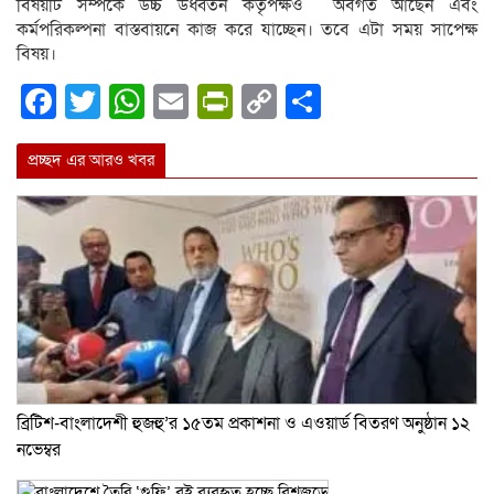
বিষয়টি সম্পর্কে উচ্চ উর্ধ্বতন কর্তৃপক্ষও অবগত আছেন এবং
কর্মপরিকল্পনা বাস্তবায়নে কাজ করে যাচ্ছেন। তবে এটা সময় সাপেক্ষ
বিষয়।
Facebook
Twitter
WhatsApp
Email
PrintFriendly
Copy
Share
Link
প্রচ্ছদ এর আরও খবর
ব্রিটিশ-বাংলাদেশী হুজহু’র ১৫তম প্রকাশনা ও এওয়ার্ড বিতরণ অনুষ্ঠান ১২
নভেম্বর