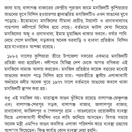
জানা যায়, বালাগঞ্জ বাজারের কেন্দ্রীয় পুরাতন জামে মসজিদটি কুশিয়ারার
ভাঙনের মুখে বিলিন হওয়ারপর স্থানান্তরিত মসজিদটিও এখন ভাঙনের মুখে
পড়েছে। ইতোমধ্যে মসজিদের সীমানা প্রাচীর, টয়লেট ও প্রসাবখানাসহ
গাছপালা নদীগর্ভে বিলিন হয়ে গেছে। বর্তমানে ফাটল দেখা দিয়েছে
মসজিদের অজু ও প্রসাবখানা, ইমাম মুয়াজ্জিন থাকার ভবনে। বর্ষার পানি
নেমে গেলে মসজিদ, সড়কসহ অনেক ঘরবাড়ি ও ব্যবসা প্রতিষ্ঠান বিলিন
হয়ে যাওয়ারও আশঙ্কা রয়েছে।
১৮৮২ সালের কুশিয়ারা তীরে উপজেলা সদরের একমাত্র মসজিদটি
প্রতিষ্ঠা করা হয়েছিল। নদীপথে বিভিন্ন দেশ থেকে আগত বণিকরা এই
মসজিদে নামাজ আদায় করতেন। মসজিদ প্রতিষ্ঠার কয়েক বছরের মধ্যেই
ভাঙনের কবলে পড়ে বিলিন হয়ে যায়। পরবর্তীতে স্থানীয় এলাকাবাসী
অর্থায়নে নদীর অনেক দুরে ১৯৭৭ সালে বর্তমানে ভাঙনের কবলে থাকা
মসজিদটি স্থাপন করা হয়।
শুধু এই সমজিদ নয়। মারাত্মক ভাঙন ঝুঁকিতে রয়েছে বালাগঞ্জ-ফেঞ্চুগঞ্জ
এবং বালাগঞ্জ-শেরপুর সড়ক, বালাগঞ্জ বাজার, জালালপুর বাজার,
রাধাকোণা, ফাজিলপুর ও পৈলনপুর গ্রাম । ভাঙনরোধে প্রয়োজনীয় ব্যবস্থা
নিতে এলাকাবাসী দীর্ঘদিন ধরে দাবি জানিয়ে আসছেন। বিগত সময়ে
অনেক মন্ত্রী এমপিও ভাঙন কবলিত এলাকা পরিদর্শন করে ব্যবস্থা গ্রহণের
আশ^াস দিয়েছেন। কিন্তু কার্যত কোন ব্যবস্থা নেয়া হয়নি।