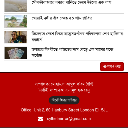
মৌলভীবাজারে বন্যার পানিতে ভেসে উঠলো এক লাশ
খোয়াই নদীর বাঁধ ভেঙে ২০ গ্রাম প্লাবিত
ডিসেম্বরে দেশে ফিরে আত্মসমর্পণের পরিকল্পনা শেখ হাসিনার:
রয়টার্স
ডলারের বিপরীতে পাউন্ডের দাম বেড়ে এক মাসের মধ্যে
সর্বোচ্চ
আরও খবর
সম্পাদক: মোহাম্মদ আব্দুল করিম (গণি)
নির্বাহী সম্পাদক: এনামুল হক রেনু
সিলেট মিরর পরিবার
Office: Unit 2, 60 Hanbury Street London E1 5JL
sylhetmirror@gmail.com