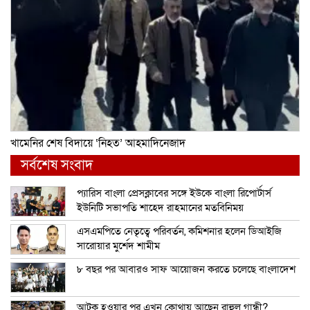
খামেনির শেষ বিদায়ে ‘নিহত’ আহমাদিনেজাদ
সর্বশেষ সংবাদ
প্যারিস বাংলা প্রেসক্লাবের সঙ্গে ইউকে বাংলা রিপোর্টার্স
ইউনিটি সভাপতি শাহেদ রাহমানের মতবিনিময়
এসএমপিতে নেতৃত্বে পরিবর্তন, কমিশনার হলেন ডিআইজি
সারোয়ার মুর্শেদ শামীম
৮ বছর পর আবারও সাফ আয়োজন করতে চলেছে বাংলাদেশ
আটক হওয়ার পর এখন কোথায় আছেন রাহুল গান্ধী?