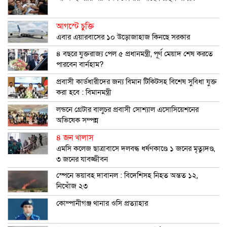
আগস্টে চুক্তি
এবার এয়ারবাসের ১০ উড়োজাহাজ কিনছে সরকার
৪ বছরে যুক্তরাজ্য পেল ৫ প্রধানমন্ত্রী, পূর্ণ মেয়াদ শেষ করতে
পারবেন বার্নহাম?
প্রবাসী কার্ডধারীদের জন্য বিমান টিকিটসহ বিশেষ সুবিধা যুক্ত
করা হবে : বিমানমন্ত্রী
লন্ডনে গ্রেটার বালুচর প্রবাসী সোশ্যাল এসোসিয়েশনের
অভিষেক সম্পন্ন
৪ জন খালাস
এমসি কলেজ ছাত্রাবাসে দলবদ্ধ ধর্ষণকাণ্ডে ১ জনের মৃত্যুদণ্ড,
৩ জনের যাবজ্জীবন
স্পেনে ভয়াবহ দাবানল : বিদেশিসহ নিহত অন্তত ১২,
নিখোঁজ ২৩
কোম্পানীগঞ্জ থানার ওসি প্রত্যাহার