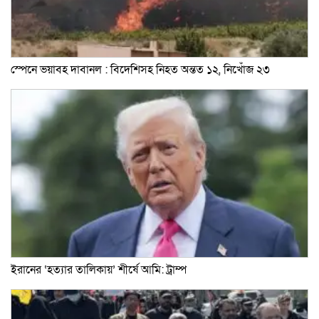
স্পেনে ভয়াবহ দাবানল : বিদেশিসহ নিহত অন্তত ১২, নিখোঁজ ২৩
ইরানের ‘হত্যার তালিকায়’ শীর্ষে আমি: ট্রাম্প