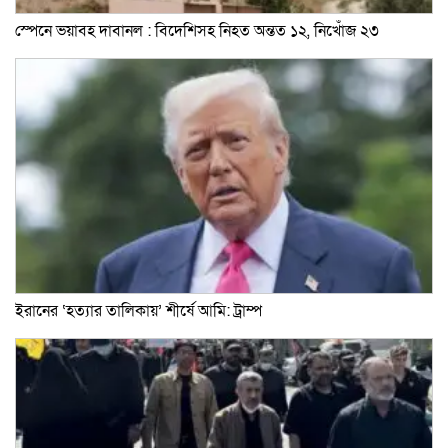
স্পেনে ভয়াবহ দাবানল : বিদেশিসহ নিহত অন্তত ১২, নিখোঁজ ২৩
ইরানের ‘হত্যার তালিকায়’ শীর্ষে আমি: ট্রাম্প