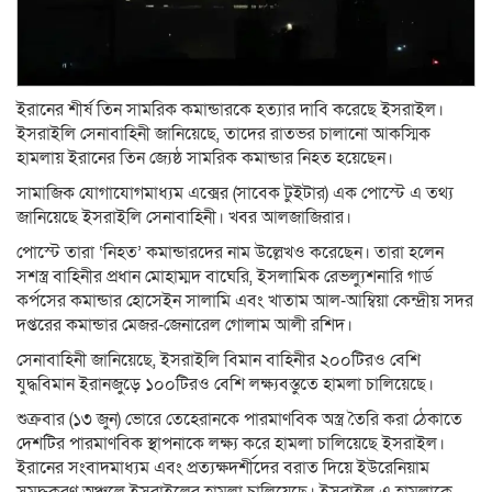
ইরানের শীর্ষ তিন সামরিক কমান্ডারকে হত্যার দাবি করেছে ইসরাইল।
ইসরাইলি সেনাবাহিনী জানিয়েছে, তাদের রাতভর চালানো আকস্মিক
হামলায় ইরানের তিন জ্যেষ্ঠ সামরিক কমান্ডার নিহত হয়েছেন।
সামাজিক যোগাযোগমাধ্যম এক্সের (সাবেক টুইটার) এক পোস্টে এ তথ্য
জানিয়েছে ইসরাইলি সেনাবাহিনী। খবর আলজাজিরার।
পোস্টে তারা ‘নিহত’ কমান্ডারদের নাম উল্লেখও করেছেন। তারা হলেন
সশস্ত্র বাহিনীর প্রধান মোহাম্মদ বাঘেরি, ইসলামিক রেভল্যুশনারি গার্ড
কর্পসের কমান্ডার হোসেইন সালামি এবং খাতাম আল-আম্বিয়া কেন্দ্রীয় সদর
দপ্তরের কমান্ডার মেজর-জেনারেল গোলাম আলী রশিদ।
সেনাবাহিনী জানিয়েছে, ইসরাইলি বিমান বাহিনীর ২০০টিরও বেশি
যুদ্ধবিমান ইরানজুড়ে ১০০টিরও বেশি লক্ষ্যবস্তুতে হামলা চালিয়েছে।
শুক্রবার (১৩ জুন) ভোরে তেহেরানকে পারমাণবিক অস্ত্র তৈরি করা ঠেকাতে
দেশটির পারমাণবিক স্থাপনাকে লক্ষ্য করে হামলা চালিয়েছে ইসরাইল।
ইরানের সংবাদমাধ্যম এবং প্রত্যক্ষদর্শীদের বরাত দিয়ে ইউরেনিয়াম
সমৃদ্ধকরণ অঞ্চলে ইসরাইলের হামলা চালিয়েছে। ইসরাইল এ হামলাকে