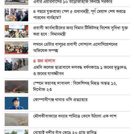
এবার এয়ারবাসের ১০ উড়োজাহাজ কিনছে সরকার
৪ বছরে যুক্তরাজ্য পেল ৫ প্রধানমন্ত্রী, পূর্ণ মেয়াদ শেষ করতে
পারবেন বার্নহাম?
প্রবাসী কার্ডধারীদের জন্য বিমান টিকিটসহ বিশেষ সুবিধা যুক্ত
করা হবে : বিমানমন্ত্রী
লন্ডনে গ্রেটার বালুচর প্রবাসী সোশ্যাল এসোসিয়েশনের
অভিষেক সম্পন্ন
৪ জন খালাস
এমসি কলেজ ছাত্রাবাসে দলবদ্ধ ধর্ষণকাণ্ডে ১ জনের মৃত্যুদণ্ড,
৩ জনের যাবজ্জীবন
স্পেনে ভয়াবহ দাবানল : বিদেশিসহ নিহত অন্তত ১২,
নিখোঁজ ২৩
কোম্পানীগঞ্জ থানার ওসি প্রত্যাহার
মৌলভীবাজারে বন্যার পানিতে ভেসে উঠলো এক লাশ
খোয়াই নদীর বাঁধ ভেঙে ২০ গ্রাম প্লাবিত