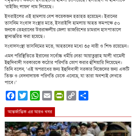
‘রাইজিং লায়ন’ নাম দিয়েছে।
ইসরাইলের এই হামলায় বেশ কয়েকজন হতাহত হয়েছেন। ইরানের
তাসনিম সংবাদ সংস্থার মতে, ইসরাইলি হামলায় আহত কমপক্ষে ৫০
জনকে তেহরানের উত্তরাঞ্চলীয় জেলা তাজরিশের চামরান হাসপাতালে
স্থানান্তরিত করা হয়েছে।
সংবাদসংস্থা তাসনিমের মতে, আহতদের মধ্যে ৩৫ নারী ও শিশু রয়েছেন।
এমন পরিস্থিতিতে ইরানের সর্বোচ্চ ধর্মীয় নেতা আয়াতুল্লাহ আলী খামেনী
ইহুদিবাদী সরকারকে কঠোর পরিণতি ভোগ করার হুঁশিয়ারি দিয়েছেন।
তিনি বলেন, ‘এই অপরাধের জন্য ইহুদিবাদী সরকার নিজেদের জন্য একটি
তিক্ত ও বেদনাদায়ক পরিণতি ডেকে এনেছে, যা তারা অবশ্যই দেখতে
পাবে।’
Facebook
Twitter
WhatsApp
Email
PrintFriendly
Copy
Share
Link
আন্তর্জাতিক এর আরও খবর