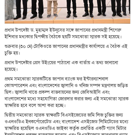
প্রধান উপদেষ্টা ড. মুহাম্মদ ইউনূসের সঙ্গে জাপানের প্রধানমন্ত্রী শিগেরু
ইশিবার মধ্যকার দ্বিপক্ষীয় বৈঠকে ছয়টি সমঝোতা স্মারক সই হয়েছে।
শুক্রবার (৩০ মে) টোকিওতে জাপানের প্রধানমন্ত্রীর কার্যালয়ে এ বৈঠক এই
চুক্তি হয়।
প্রধান উপদেষ্টার প্রেস উইংয়ের পাঠানো এক বার্তায় এ তথ্য জানানো
হয়েছে।
প্রথম সমঝোতা স্মারকটিতে জাপান ব্যাংক ফর ইন্টারন্যাশনাল
কোঅপারেশন এবং বাংলাদেশের জ্বালানি ও খনিজ সম্পদ মন্ত্রণালয় জড়িত
ছিল। জ্বালানি খাতে প্রকল্প বাস্তবায়নের জন্য জেবিআইসি এবং
বাংলাদেশের মধ্যে সহযোগিতা জোরদার করার জন্য এই সমঝোতা স্মারক
স্বাক্ষরিত হবে বলে আশা করা হচ্ছে।
দ্বিতীয় সমঝোতা স্মারক স্বাক্ষরটি বিএসইজেডের জমি লিজ চুক্তির জন্য
ওএনওডিএ ইনকর্পোরেটেড এবং বাংলাদেশ এসইজেড লিমিটেডের মধ্যে
স্বাক্ষরিত হয়েছিল ওএনওডিএ জাইকা কর্তৃক প্রবর্তিত একটি গ্যাস মিটার
ইনস্টলেশন প্রকল্প বাস্তবায়ন করেছে এবং বিএসইজেডে কারখানায় গ্যাস