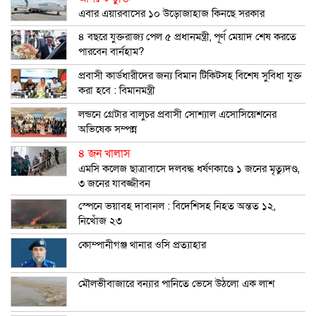
এবার এয়ারবাসের ১০ উড়োজাহাজ কিনছে সরকার
৪ বছরে যুক্তরাজ্য পেল ৫ প্রধানমন্ত্রী, পূর্ণ মেয়াদ শেষ করতে
পারবেন বার্নহাম?
প্রবাসী কার্ডধারীদের জন্য বিমান টিকিটসহ বিশেষ সুবিধা যুক্ত
করা হবে : বিমানমন্ত্রী
লন্ডনে গ্রেটার বালুচর প্রবাসী সোশ্যাল এসোসিয়েশনের
অভিষেক সম্পন্ন
৪ জন খালাস
এমসি কলেজ ছাত্রাবাসে দলবদ্ধ ধর্ষণকাণ্ডে ১ জনের মৃত্যুদণ্ড,
৩ জনের যাবজ্জীবন
স্পেনে ভয়াবহ দাবানল : বিদেশিসহ নিহত অন্তত ১২,
নিখোঁজ ২৩
কোম্পানীগঞ্জ থানার ওসি প্রত্যাহার
মৌলভীবাজারে বন্যার পানিতে ভেসে উঠলো এক লাশ