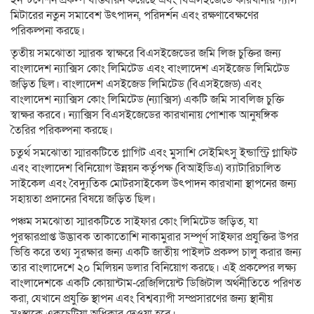
মিটারের নতুন সমাবেশ উৎপাদন, পরিদর্শন এবং রক্ষণাবেক্ষণের
পরিকল্পনা করছে।
তৃতীয় সমঝোতা স্মারক স্বাক্ষরে বিএসইজেডের জমি লিজ চুক্তির জন্য
বাংলাদেশ ন্যাক্সিস কোং লিমিটেড এবং বাংলাদেশ এসইজেড লিমিটেড
জড়িত ছিল। বাংলাদেশ এসইজেড লিমিটেড (বিএসইজেড) এবং
বাংলাদেশ ন্যাক্সিস কোং লিমিটেড (ন্যাক্সিস) একটি জমি সাবলিজ চুক্তি
স্বাক্ষর করবে। ন্যাক্সিস বিএসইজেডের কারখানায় পোশাক আনুষঙ্গিক
তৈরির পরিকল্পনা করছে।
চতুর্থ সমঝোতা স্মারকটিতে গ্লাগিট এবং মুসাশি সেইমিৎসু ইন্ডাস্ট্রি গ্লাফিট
এবং বাংলাদেশ বিনিয়োগ উন্নয়ন কর্তৃপক্ষ (বিআইডিএ) ব্যাটারিচালিত
সাইকেল এবং বৈদ্যুতিক মোটরসাইকেল উৎপাদন কারখানা স্থাপনের জন্য
সহায়তা প্রদানের বিষয়ে জড়িত ছিল।
পঞ্চম সমঝোতা স্মারকটিতে সাইফার কোং লিমিটেড জড়িত, যা
পুরস্কারপ্রাপ্ত উদ্ভাবক তাকাতোশি নাকামুরার সম্পূর্ণ সাইফার প্রযুক্তির উপর
ভিত্তি করে তথ্য সুরক্ষার জন্য একটি জাতীয় পাইলট প্রকল্প চালু করার জন্য
তার বাংলাদেশে ২০ মিলিয়ন ডলার বিনিয়োগ করছে। এই প্রকল্পের লক্ষ্য
বাংলাদেশকে একটি কোয়ান্টাম-রেজিলিয়েন্ট ডিজিটাল অর্থনীতিতে পরিণত
করা, যেখানে প্রযুক্তি স্থাপন এবং বিশ্বব্যাপী সম্প্রসারণের জন্য স্থানীয়
সংস্থাকে একচেটিয়া অধিকার দেওয়া হবে।