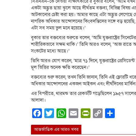
সিএনএন–কে দেওয়া সাক্ষাৎকারে র বুকার বলেন, ‘আমি যখন 
একটা অদ্ভুত ছায়া ঝুলে আছে দীর্ঘতম বক্তব্য, বিভিন্ন বিষয় এ
আটকানোর চেষ্টা করা হয়। আমার কাছে এটা অদ্ভুত লেগেছে যে, 
নাগরিক অধিকার আন্দোলনের কিংবদন্তিদের সঙ্গে বড় হয়েছি,
এটা সব সময় ভুল মনে হয়েছে।’
বুকার তার বক্তব্যের শুরুতে বলেন, ‘আমি যুক্তরাষ্ট্রের সিনেট
শারীরিকভাবে সক্ষম থাকি।’ তিনি আরও বলেন, ‘আজ রাতে আ
সংকটের মধ্যে আছে।’
তিনি আরও যোগ করেন, ‘মাত্র ৭১ দিনে, যুক্তরাষ্ট্রের প্রেসিডে
মূল ভিত্তির অনেক ক্ষতি করেছেন।’
বক্তব্যের শুরু করেন, তখন তিনি জানান, তিনি এই ফ্লোরটি ধ
অধিকার আন্দোলনের একজন আইকন এবং দীর্ঘদিনের মার্কিন 
এর বিপরীতে, থারমন্ড তার রেকর্ডটি গড়েছিলেন ১৯৫৭ সালের
আলাদা।
Facebook
Twitter
WhatsApp
Email
PrintFrien
Copy
Shar
Link
আন্তর্জাতিক এর আরও খবর