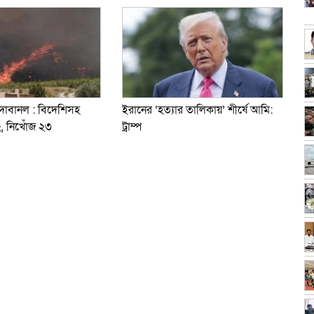
 দাবানল : বিদেশিসহ
ইরানের ‘হত্যার তালিকায়’ শীর্ষে আমি:
২, নিখোঁজ ২৩
ট্রাম্প