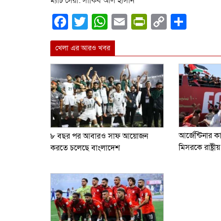
ম্যাচ সেরা: সাকিব আল হাসান
Facebook
Twitter
WhatsApp
Email
PrintFrien
Copy
Shar
Link
খেলা এর আরও খবর
আর্জেন্টিনার 
৮ বছর পর আবারও সাফ আয়োজন
মিসরকে রাষ্ট্রীয়
করতে চলেছে বাংলাদেশ