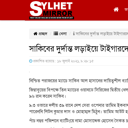
জ
প্রচ্ছদ
খেলা
সাকিবের দুর্দান্ত লড়াইয়ে টাইগার
সাকিবের দুর্দান্ত লড়াইয়ে টাইগার
প্রকাশিত হয়েছে : ১৮ জুলাই ২০২১, ৯:২৮:১৫
নিশ্চিত পরাজয়ের ম্যাচে সাকিব আল হাসানের দায়িত্বশীল ব্য
জিম্বাবুয়ের বিপক্ষে তিন ম্যাচের ওয়ানডে সিরিজের দ্বিত
৯৬ রান করেন সাকিব।
৯.৩ ওভারে দলীয় ৩৯ রানে দেশ সেরা ওপেনার তামিম ইকবাল 
পারেননি লিটন কুমার দাস ও মোহাম্মদ মিঠুন। তামিম আউট হ
পাঁচ নম্বর পজিশনে ব্যাটিংয়ে নামা মোসাদ্দেক হোসেন সৈকত