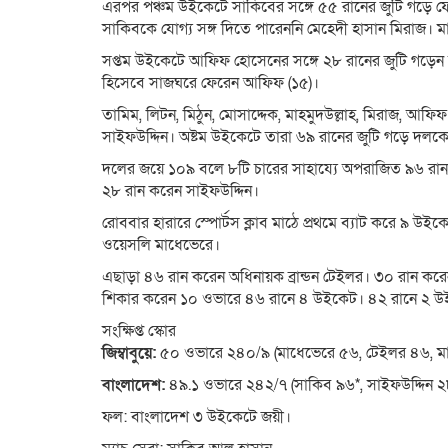
এরপর পঞ্চম উইকেটে সাকিবের সঙ্গে ৫৫ রানের জুটি গড়ে ফে
সাকিবকে যোগ্য সঙ্গ দিতে পারেননি মেহেদী হাসান মিরাজ। মা
সপ্তম উইকেটে আফিফ হোসেনের সঙ্গে ২৮ রানের জুটি গড়েন 
হিসেবে সাজঘরে ফেরেন আফিফ (১৫)।
তামিম, লিটন, মিঠুন, মোসাদ্দেক, মাহমুদউল্লাহ, মিরাজ, আ
সাইফউদ্দিন। অষ্টম উইকেটে তারা ৬৯ রানের জুটি গড়ে দলকে
দলের জয়ে ১০৯ বলে ৮টি চারের সাহায্যে অপরাজিত ৯৬ রান
২৮ রান করেন সাইফউদ্দিন।
রোববার হারারে স্পোর্টস ক্লাব মাঠে প্রথমে ব্যাট করে ৯ উই
ওয়েসলি মাধেভেরে।
এছাড়া ৪৬ রান করেন অধিনায়ক ব্রান্ডন টেইলর। ৩০ রান কর
শিকার করেন ১০ ওভারে ৪৬ রানে ৪ উইকেট। ৪২ রানে ২ 
সংক্ষিপ্ত স্কোর
জিম্বাবুয়ে:
৫০ ওভারে ২৪০/৯ (মাধেভেরে ৫৬, টেইলর ৪৬, মাইয়
বাংলাদেশ:
৪৯.১ ওভারে ২৪২/৭ (সাকিব ৯৬*, সাইফউদ্দিন ২৮*
ফল: বাংলাদেশ ৩ উইকেটে জয়ী।