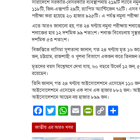
সারাদেশে সরকারি-বেসরকারি ব্যবস্থাপনায় ২১৯টি ল্যাবে নমু
১১৮টি, জিন-এক্সপার্ট ২৯টি, র‌্যাপিড অ্যান্টিজেন ৭২টি। এসব
পরীক্ষা করা হয়েছে ২০ হাজার ৯২৫টি। এ পর্যন্ত নমুনা পরীক
এতে আরও জানানো হয়, গত ২৪ ঘণ্টায় নমুনা পরীক্ষায় শনাক্তে
শনাক্তের হার ১২ দশমিক ৯৯ শতাংশ। শনাক্ত বিবেচনায় সুস্থ
দশমিক ৫৩ শতাংশ।
বিজ্ঞপ্তিতে নাসিমা সুলতানা জানান, গত ২৪ ঘণ্টায় মৃত ১৬ 
জন, চট্টগ্রাম, রাজশাহী ও খুলনা বিভাগে একজন করে তিনজন
মৃতদের বয়স বিশ্লেষণে দেখা যায়, ৬০ বছরে ঊর্ধ্বে ১২ জ
রয়েছেন।
তিনি জানান, গত ২৪ ঘণ্টায় আইসোলেশনে এসেছেন ১১০ জন
আইসোলেশনে এসেছেন এক লাখ এক হাজার ৮৮২ জন। আইসোল
আইসোলেশনে আছেন নয় হাজার ৮৯৯ জন।
Facebook
Twitter
WhatsApp
Email
PrintFrien
Copy
Shar
Link
জাতীয় এর আরও খবর