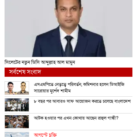
সিলেটের নতুন ডিসি আব্দুল্লাহ আল মামুন
সর্বশেষ সংবাদ
এসএমপিতে নেতৃত্বে পরিবর্তন, কমিশনার হলেন ডিআইজি
সারোয়ার মুর্শেদ শামীম
৮ বছর পর আবারও সাফ আয়োজন করতে চলেছে বাংলাদেশ
আটক হওয়ার পর এখন কোথায় আছেন রাহুল গান্ধী?
আগস্টে চুক্তি