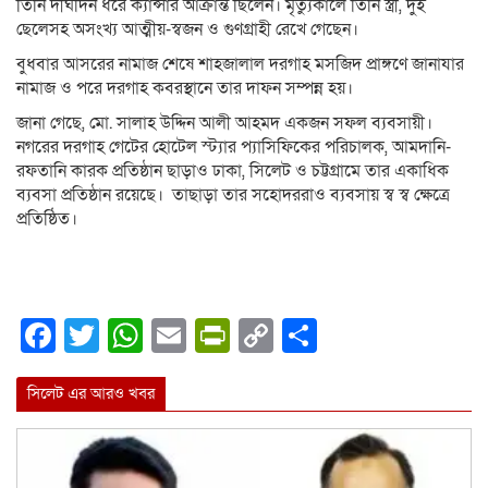
তিনি দীর্ঘদিন ধরে ক্যান্সার আক্রান্ত ছিলেন। মৃত্যুকালে তিনি স্ত্রী, দুই
ছেলেসহ অসংখ্য আত্মীয়-স্বজন ও গুণগ্রাহী রেখে গেছেন।
বুধবার আসরের নামাজ শেষে শাহজালাল দরগাহ মসজিদ প্রাঙ্গণে জানাযার
নামাজ ও পরে দরগাহ কবরস্থানে তার দাফন সম্পন্ন হয়।
জানা গেছে, মো. সালাহ উদ্দিন আলী আহমদ একজন সফল ব্যবসায়ী।
নগরের দরগাহ গেটের হোটেল স্ট্যার প্যাসিফিকের পরিচালক, আমদানি-
রফতানি কারক প্রতিষ্ঠান ছাড়াও ঢাকা, সিলেট ও চট্টগ্রামে তার একাধিক
ব্যবসা প্রতিষ্ঠান রয়েছে। তাছাড়া তার সহোদররাও ব্যবসায় স্ব স্ব ক্ষেত্রে
প্রতিষ্ঠিত।
Facebook
Twitter
WhatsApp
Email
PrintFriendly
Copy
Share
Link
সিলেট এর আরও খবর