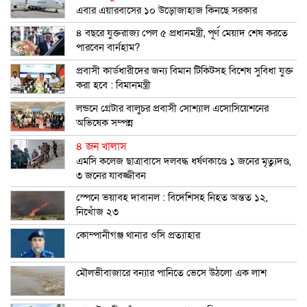
এবার এয়ারবাসের ১০ উড়োজাহাজ কিনছে সরকার
৪ বছরে যুক্তরাজ্য পেল ৫ প্রধানমন্ত্রী, পূর্ণ মেয়াদ শেষ করতে
পারবেন বার্নহাম?
প্রবাসী কার্ডধারীদের জন্য বিমান টিকিটসহ বিশেষ সুবিধা যুক্ত
করা হবে : বিমানমন্ত্রী
লন্ডনে গ্রেটার বালুচর প্রবাসী সোশ্যাল এসোসিয়েশনের
অভিষেক সম্পন্ন
৪ জন খালাস
এমসি কলেজ ছাত্রাবাসে দলবদ্ধ ধর্ষণকাণ্ডে ১ জনের মৃত্যুদণ্ড,
৩ জনের যাবজ্জীবন
স্পেনে ভয়াবহ দাবানল : বিদেশিসহ নিহত অন্তত ১২,
নিখোঁজ ২৩
কোম্পানীগঞ্জ থানার ওসি প্রত্যাহার
মৌলভীবাজারে বন্যার পানিতে ভেসে উঠলো এক লাশ