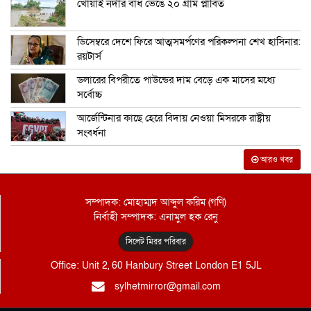
খোয়াই নদীর বাঁধ ভেঙে ২০ গ্রাম প্লাবিত
ডিসেম্বরে দেশে ফিরে আত্মসমর্পণের পরিকল্পনা শেখ হাসিনার:
রয়টার্স
ডলারের বিপরীতে পাউন্ডের দাম বেড়ে এক মাসের মধ্যে
সর্বোচ্চ
আর্জেন্টিনার কাছে হেরে বিদায় নেওয়া মিসরকে রাষ্ট্রীয়
সংবর্ধনা
আরও খবর
সম্পাদক: মোহাম্মদ আব্দুল করিম (গণি)
নির্বাহী সম্পাদক: এনামুল হক রেনু
সিলেট মিরর পরিবার
Office: Unit 2, 60 Hanbury Street London E1 5JL
sylhetmirror@gmail.com