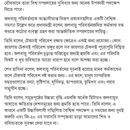
যৌথভাবে তারা বিশ্ব সম্প্রদায়ের সুবিধার জন্য অনেক উপকারী পদক্ষেপ
নিতে পারে।
জলবায়ূ পরিবর্তনকে আন্তঃসীমান্ত বিরূপ প্রভাবসম্বলিত একটি বৈশ্বিক
সমস্যা উল্লেখ করে প্রধানমন্ত্রী বলেন, জলবায়ু পরিবর্তনজনিত কর্মকান্ড বন্ধ
করতে কঠোর ব্যবস্থা গ্রহণ করা আন্তর্জাতিক সম্প্রদায়ের দায়িত্ব।
তিনি বলেন, টেকসই পরিবেশ রক্ষার ক্ষেত্রেও একই কথা প্রযোজ্য। কোন
জায়গায় টেকসই পরিবেশ ভঙ্গুর হলে সব জায়গার টেকসই পুরোপুরি বিঘ্নিত
হবে। জলবায়ু পরিবর্তন চূড়ান্ত অস্তিত্বের জন্যই হুমকি এবং এর পরিণতি
নিকট ও দূর ভবিষ্যতে আরো খারাপ হবে বলে আশঙ্কা করা হচ্ছে।
শেখ হাসিনা বলেন, জলবায়ু পরিবর্তনের সূচনাই হয়েছে মানব কর্মকান্ডের
ফলে টেকসই পরিবেশ নষ্ট করার জন্য। এর ফলে, মানুষ সাম্প্রতিক
বছরগুলোতে বন্যা, বৃষ্টিপাত, ঘূর্ণিঝড়, তাপপ্রবাহ, ভূমিধস এবং খরার
সম্মুখীন হচ্ছে।
তিনি বলেন, সমূদ্রপৃষ্ঠের উচ্চতা বৃদ্ধি এমনকি অর্ধেক মিটারও জলবায়ুর
আঘাতে ক্ষতিগ্রস্ত দেশসমূহের জন্য হুমকি হতে পারে। তিনি বলেন, এ
কারণে একটি উচ্চাভিলাষী সম্মিলিত বৈশ্বিক পদক্ষেপ এ সময়ের জন্য খুবই
জরুরি এবং জি-২০ এর সরাসরি সম্পৃক্ততা ছাড়া আমাদের শিশু ও
ভবিষ্যতকে সুরক্ষা দেয়া যাবে না।