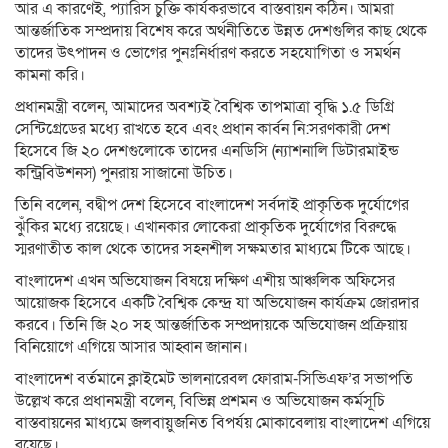
আর এ কারণেই, প্যারিস চুক্তি কার্যকরভাবে বাস্তবায়ন কঠিন। আমরা
আন্তর্জাতিক সম্প্রদায় বিশেষ করে অর্থনীতিতে উন্নত দেশগুলির কাছ থেকে
তাদের উৎপাদন ও ভোগের পুনঃনির্ধারণ করতে সহযোগিতা ও সমর্থন
কামনা করি।
প্রধানমন্ত্রী বলেন, আমাদের অবশ্যই বৈশ্বিক তাপমাত্রা বৃদ্ধি ১.৫ ডিগ্রি
সেন্টিগ্রেডের মধ্যে রাখতে হবে এবং প্রধান কার্বন নি:সরণকারী দেশ
হিসেবে জি ২০ দেশগুলোকে তাদের এনডিসি (ন্যাশনালি ডিটারমাইন্ড
কন্ট্রিবিউশনস) পুনরায় সাজানো উচিত।
তিনি বলেন, বদ্বীপ দেশ হিসেবে বাংলাদেশ সর্বদাই প্রাকৃতিক দুর্যোগের
ঝুঁকির মধ্যে রয়েছে। এখানকার লোকেরা প্রাকৃতিক দুর্যোগের বিরুদ্ধে
স্মরণাতীত কাল থেকে তাদের সহনশীল সক্ষমতার মাধ্যমে টিকে আছে।
বাংলাদেশ এখন অভিযোজন বিষয়ে দক্ষিণ এশীয় আঞ্চলিক অফিসের
আয়োজক হিসেবে একটি বৈশ্বিক কেন্দ্র যা অভিযোজন কার্যক্রম জোরদার
করবে। তিনি জি ২০ সহ আন্তর্জাতিক সম্প্রদায়কে অভিযোজন প্রক্রিয়ায়
বিনিয়োগে এগিয়ে আসার আহ্বান জানান।
বাংলাদেশ বর্তমানে ক্লাইমেট ভালনারেবল ফোরাম-সিভিএফ’র সভাপতি
উল্লেখ করে প্রধানমন্ত্রী বলেন, বিভিন্ন প্রশমন ও অভিযোজন কর্মসূচি
বাস্তবায়নের মাধ্যমে জলবায়ুজনিত বিপর্যয় মোকাবেলায় বাংলাদেশ এগিয়ে
রয়েছে।