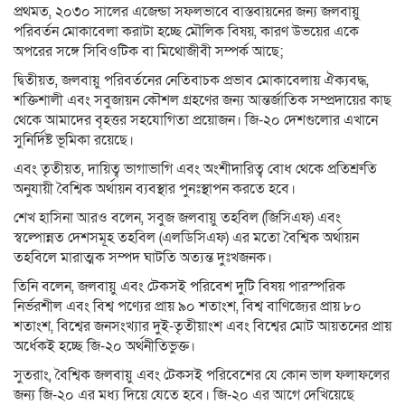
প্রথমত, ২০৩০ সালের এজেন্ডা সফলভাবে বাস্তবায়নের জন্য জলবায়ু
পরিবর্তন মোকাবেলা করাটা হচ্ছে মৌলিক বিষয়, কারণ উভয়ের একে
অপরের সঙ্গে সিবিওটিক বা মিথোজীবী সম্পর্ক আছে;
দ্বিতীয়ত, জলবায়ু পরিবর্তনের নেতিবাচক প্রভাব মোকাবেলায় ঐক্যবদ্ধ,
শক্তিশালী এবং সবুজায়ন কৌশল গ্রহণের জন্য আন্তর্জাতিক সম্প্রদায়ের কাছ
থেকে আমাদের বৃহত্তর সহযোগিতা প্রয়োজন। জি-২০ দেশগুলোর এখানে
সুনির্দিষ্ট ভূমিকা রয়েছে।
এবং তৃতীয়ত, দায়িত্ব ভাগাভাগি এবং অংশীদারিত্ব বোধ থেকে প্রতিশ্রুতি
অনুযায়ী বৈশ্বিক অর্থায়ন ব্যবস্থার পুনঃস্থাপন করতে হবে।
শেখ হাসিনা আরও বলেন, সবুজ জলবায়ু তহবিল (জিসিএফ) এবং
স্বল্পোন্নত দেশসমূহ তহবিল (এলডিসিএফ) এর মতো বৈশ্বিক অর্থায়ন
তহবিলে মারাত্মক সম্পদ ঘাটতি অত্যন্ত দুঃখজনক।
তিনি বলেন, জলবায়ু এবং টেকসই পরিবেশ দুটি বিষয় পারস্পরিক
নির্ভরশীল এবং বিশ্ব পণ্যের প্রায় ৯০ শতাংশ, বিশ্ব বাণিজ্যের প্রায় ৮০
শতাংশ, বিশ্বের জনসংখ্যার দুই-তৃতীয়াংশ এবং বিশ্বের মোট আয়তনের প্রায়
অর্ধেকই হচ্ছে জি-২০ অর্থনীতিভুক্ত।
সুতরাং, বৈশ্বিক জলবায়ু এবং টেকসই পরিবেশের যে কোন ভাল ফলাফলের
জন্য জি-২০ এর মধ্য দিয়ে যেতে হবে। জি-২০ এর আগে দেখিয়েছে