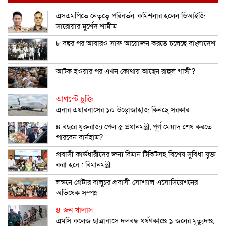
এসএমপিতে নেতৃত্বে পরিবর্তন, কমিশনার হলেন ডিআইজি
সারোয়ার মুর্শেদ শামীম
৮ বছর পর আবারও সাফ আয়োজন করতে চলেছে বাংলাদেশ
আটক হওয়ার পর এখন কোথায় আছেন রাহুল গান্ধী?
আগস্টে চুক্তি
এবার এয়ারবাসের ১০ উড়োজাহাজ কিনছে সরকার
৪ বছরে যুক্তরাজ্য পেল ৫ প্রধানমন্ত্রী, পূর্ণ মেয়াদ শেষ করতে
পারবেন বার্নহাম?
প্রবাসী কার্ডধারীদের জন্য বিমান টিকিটসহ বিশেষ সুবিধা যুক্ত
করা হবে : বিমানমন্ত্রী
লন্ডনে গ্রেটার বালুচর প্রবাসী সোশ্যাল এসোসিয়েশনের
অভিষেক সম্পন্ন
৪ জন খালাস
এমসি কলেজ ছাত্রাবাসে দলবদ্ধ ধর্ষণকাণ্ডে ১ জনের মৃত্যুদণ্ড,