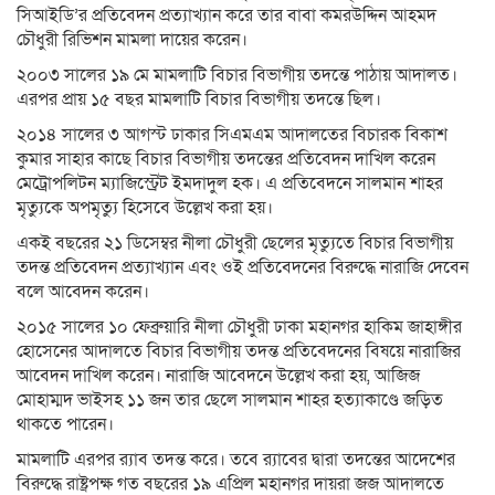
সিআইডি’র প্রতিবেদন প্রত্যাখ্যান করে তার বাবা কমরউদ্দিন আহমদ
চৌধুরী রিভিশন মামলা দায়ের করেন।
২০০৩ সালের ১৯ মে মামলাটি বিচার বিভাগীয় তদন্তে পাঠায় আদালত।
এরপর প্রায় ১৫ বছর মামলাটি বিচার বিভাগীয় তদন্তে ছিল।
২০১৪ সালের ৩ আগস্ট ঢাকার সিএমএম আদালতের বিচারক বিকাশ
কুমার সাহার কাছে বিচার বিভাগীয় তদন্তের প্রতিবেদন দাখিল করেন
মেট্রোপলিটন ম্যাজিস্ট্রেট ইমদাদুল হক। এ প্রতিবেদনে সালমান শাহর
মৃত্যুকে অপমৃত্যু হিসেবে উল্লেখ করা হয়।
একই বছরের ২১ ডিসেম্বর নীলা চৌধুরী ছেলের মৃত্যুতে বিচার বিভাগীয়
তদন্ত প্রতিবেদন প্রত্যাখ্যান এবং ওই প্রতিবেদনের বিরুদ্ধে নারাজি দেবেন
বলে আবেদন করেন।
২০১৫ সালের ১০ ফেব্রুয়ারি নীলা চৌধুরী ঢাকা মহানগর হাকিম জাহাঙ্গীর
হোসেনের আদালতে বিচার বিভাগীয় তদন্ত প্রতিবেদনের বিষয়ে নারাজির
আবেদন দাখিল করেন। নারাজি আবেদনে উল্লেখ করা হয়, আজিজ
মোহাম্মদ ভাইসহ ১১ জন তার ছেলে সালমান শাহর হত্যাকাণ্ডে জড়িত
থাকতে পারেন।
মামলাটি এরপর র‌্যাব তদন্ত করে। তবে র‌্যাবের দ্বারা তদন্তের আদেশের
বিরুদ্ধে রাষ্ট্রপক্ষ গত বছরের ১৯ এপ্রিল মহানগর দায়রা জজ আদালতে