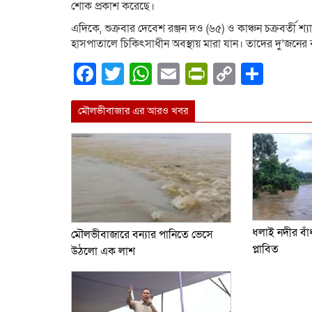
শোক প্রকাশ করেছে।
এদিকে, শুক্রবার দেবেশ রঞ্জন দও (৬৫) ও কাঞ্চন চক্রবর্তী শ্
হাসপাতালে চিকিৎসাধীন অবস্থায় মারা যান। তাদের দু’জনে
Facebook
Twitter
WhatsApp
Email
PrintFrien
Copy
Shar
Link
মৌলভীবাজার এর আরও খবর
ধলাই নদীর বাঁ
মৌলভীবাজারে বন্যার পানিতে ভেসে
প্লাবিত
উঠলো এক লাশ