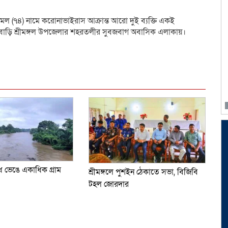
যামল (৭৪) নামে করোনাভাইরাস আক্রান্ত আরো দুই ব্যক্তি একই
র বাড়ি শ্রীমঙ্গল উপজেলার শহরতলীর সুবজবাগ অবাসিক এলাকায়।
dly
e
ধ ভেঙে একাধিক গ্রাম
শ্রীমঙ্গলে পুশইন ঠেকাতে সভা, বিজিবি
টহল জোরদার