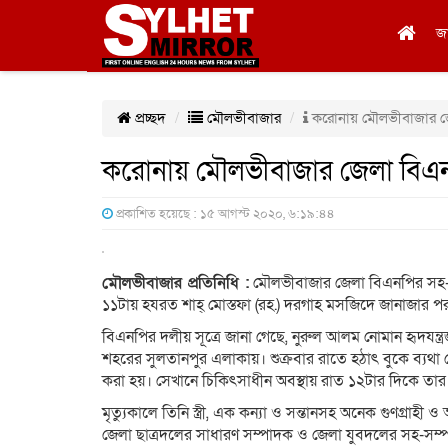
জ
প্রচ্ছদ
মৌলভীবাজার
করোনায় মৌলভীবাজার জেল
করোনায় মৌলভীবাজার জেলা বিএনপি
প্রকাশিত হয়েছে : ১৫ আগস্ট ২০২০, ৬:১৯:৪৪
মৌলভীবাজার প্রতিনিধি :
মৌলভীবাজার জেলা বিএনপির সহ-স
১১টায় হযরত শাহ্ মোস্তফা (রহ.) দরগাহ মসজিদে জানাজার পর
বিএনপির দলীয় সূত্রে জানা গেছে, নুরুল আলম নোমান হৃদযন্ত
শহরের সুলতানপুর এলাকায়। শুক্রবার রাতে হঠাৎ বুকে ব্যথা
করা হয়। সেখানে চিকিৎসাধীন অবস্থায় রাত ১২টার দিকে তার ম
মৃত্যুকালে তিনি স্ত্রী, এক কন্যা ও সন্তানসহ অনেক গুণগ্
জেলা ছাত্রদলের সাধারণ সম্পাদক ও জেলা যুবদলের সহ-সম্প