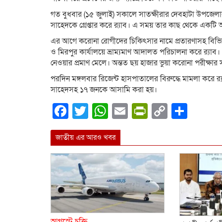
গত বুধবার (১৫ জুলাই) সকালে সাতক্ষীরার দেবহাটা উপজেলা
সাহেদকে গ্রেপ্তার করে র‌্যাব। এ সময় তার কাছ থেকে একটি অব
এর আগে করোনা রোগীদের চিকিৎসার নামে প্রতারণাসহ বিভিন্
ও মিরপুর কার্যালয়ে ভ্রাম্যমাণ আদালত পরিচালনা করে র‍্যাব
নেওয়ার প্রমাণ মেলে। অন্তত ছয় হাজার ভুয়া করোনা পরীক্ষার
পরদিন মঙ্গলবার রিজেন্ট হাসপাতালের বিরুদ্ধে মামলা করে র‌্যা
সাহেদসহ ১৭ জনকে আসামি করা হয়।
Facebook
Twitter
WhatsApp
Email
PrintFrien
Copy
Shar
Link
জাতীয় এর আরও খবর
আগস্টে চুক্তি