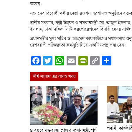
করেন।
সংসদের বিরোধী দলীয় নেতা রওশন এরশাদও অনুষ্ঠানে বক্তব্
স্থানীয় সরকার, পল্লী উন্নয়ন ও সমবায়মন্ত্রী মো. তাজুল ইস
ইসলাম, ঢাকা দক্ষিণ সিটি করপোরেশনের বিদায়ী মেয়র সাঈদ
প্রধানমন্ত্রীর মুখ্য সচিব ড. আহমদ কায়কাউসের সঞ্চালনায় অন
দেশব্যাপী পরিচ্ছন্নতা কর্মসূচি নিয়ে একটি উপস্থাপনা দেন।
Facebook
Twitter
WhatsApp
Email
PrintFrien
Copy
Shar
Link
শীর্ষ সংবাদ এর আরও খবর
প্রবাসী কার্ডধ
৪ বছরে যুক্তরাজ্য পেল ৫ প্রধানমন্ত্রী, পূর্ণ