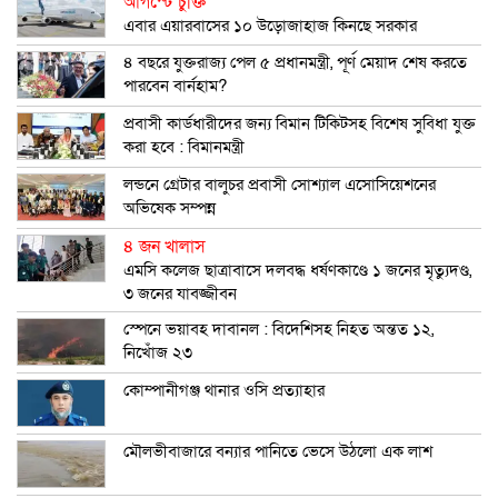
আগস্টে চুক্তি
এবার এয়ারবাসের ১০ উড়োজাহাজ কিনছে সরকার
৪ বছরে যুক্তরাজ্য পেল ৫ প্রধানমন্ত্রী, পূর্ণ মেয়াদ শেষ করতে
পারবেন বার্নহাম?
প্রবাসী কার্ডধারীদের জন্য বিমান টিকিটসহ বিশেষ সুবিধা যুক্ত
করা হবে : বিমানমন্ত্রী
লন্ডনে গ্রেটার বালুচর প্রবাসী সোশ্যাল এসোসিয়েশনের
অভিষেক সম্পন্ন
৪ জন খালাস
এমসি কলেজ ছাত্রাবাসে দলবদ্ধ ধর্ষণকাণ্ডে ১ জনের মৃত্যুদণ্ড,
৩ জনের যাবজ্জীবন
স্পেনে ভয়াবহ দাবানল : বিদেশিসহ নিহত অন্তত ১২,
নিখোঁজ ২৩
কোম্পানীগঞ্জ থানার ওসি প্রত্যাহার
মৌলভীবাজারে বন্যার পানিতে ভেসে উঠলো এক লাশ