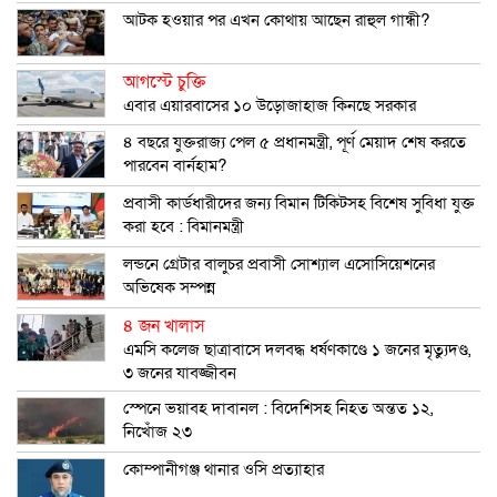
আটক হওয়ার পর এখন কোথায় আছেন রাহুল গান্ধী?
আগস্টে চুক্তি
এবার এয়ারবাসের ১০ উড়োজাহাজ কিনছে সরকার
৪ বছরে যুক্তরাজ্য পেল ৫ প্রধানমন্ত্রী, পূর্ণ মেয়াদ শেষ করতে
পারবেন বার্নহাম?
প্রবাসী কার্ডধারীদের জন্য বিমান টিকিটসহ বিশেষ সুবিধা যুক্ত
করা হবে : বিমানমন্ত্রী
লন্ডনে গ্রেটার বালুচর প্রবাসী সোশ্যাল এসোসিয়েশনের
অভিষেক সম্পন্ন
৪ জন খালাস
এমসি কলেজ ছাত্রাবাসে দলবদ্ধ ধর্ষণকাণ্ডে ১ জনের মৃত্যুদণ্ড,
৩ জনের যাবজ্জীবন
স্পেনে ভয়াবহ দাবানল : বিদেশিসহ নিহত অন্তত ১২,
নিখোঁজ ২৩
কোম্পানীগঞ্জ থানার ওসি প্রত্যাহার