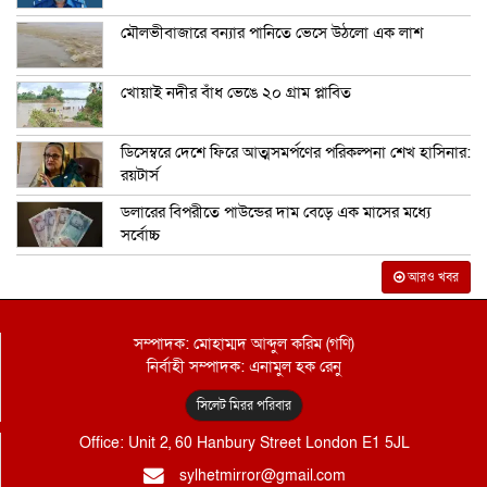
মৌলভীবাজারে বন্যার পানিতে ভেসে উঠলো এক লাশ
খোয়াই নদীর বাঁধ ভেঙে ২০ গ্রাম প্লাবিত
ডিসেম্বরে দেশে ফিরে আত্মসমর্পণের পরিকল্পনা শেখ হাসিনার:
রয়টার্স
ডলারের বিপরীতে পাউন্ডের দাম বেড়ে এক মাসের মধ্যে
সর্বোচ্চ
আরও খবর
সম্পাদক: মোহাম্মদ আব্দুল করিম (গণি)
নির্বাহী সম্পাদক: এনামুল হক রেনু
সিলেট মিরর পরিবার
Office: Unit 2, 60 Hanbury Street London E1 5JL
sylhetmirror@gmail.com