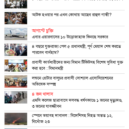
আটক হওয়ার পর এখন কোথায় আছেন রাহুল গান্ধী?
আগস্টে চুক্তি
এবার এয়ারবাসের ১০ উড়োজাহাজ কিনছে সরকার
৪ বছরে যুক্তরাজ্য পেল ৫ প্রধানমন্ত্রী, পূর্ণ মেয়াদ শেষ করতে
পারবেন বার্নহাম?
প্রবাসী কার্ডধারীদের জন্য বিমান টিকিটসহ বিশেষ সুবিধা যুক্ত
করা হবে : বিমানমন্ত্রী
লন্ডনে গ্রেটার বালুচর প্রবাসী সোশ্যাল এসোসিয়েশনের
অভিষেক সম্পন্ন
৪ জন খালাস
এমসি কলেজ ছাত্রাবাসে দলবদ্ধ ধর্ষণকাণ্ডে ১ জনের মৃত্যুদণ্ড,
৩ জনের যাবজ্জীবন
স্পেনে ভয়াবহ দাবানল : বিদেশিসহ নিহত অন্তত ১২,
নিখোঁজ ২৩