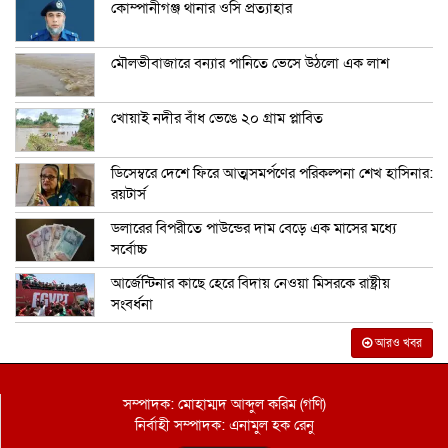
কোম্পানীগঞ্জ থানার ওসি প্রত্যাহার
মৌলভীবাজারে বন্যার পানিতে ভেসে উঠলো এক লাশ
খোয়াই নদীর বাঁধ ভেঙে ২০ গ্রাম প্লাবিত
ডিসেম্বরে দেশে ফিরে আত্মসমর্পণের পরিকল্পনা শেখ হাসিনার:
রয়টার্স
ডলারের বিপরীতে পাউন্ডের দাম বেড়ে এক মাসের মধ্যে
সর্বোচ্চ
আর্জেন্টিনার কাছে হেরে বিদায় নেওয়া মিসরকে রাষ্ট্রীয়
সংবর্ধনা
আরও খবর
সম্পাদক: মোহাম্মদ আব্দুল করিম (গণি)
নির্বাহী সম্পাদক: এনামুল হক রেনু