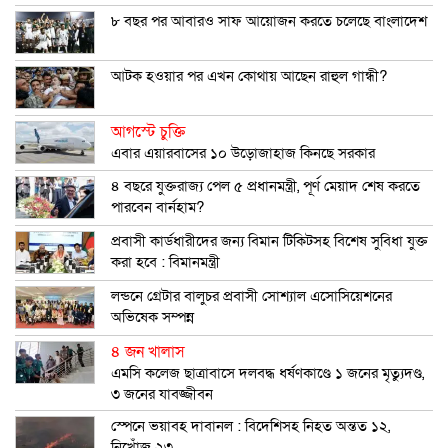
৮ বছর পর আবারও সাফ আয়োজন করতে চলেছে বাংলাদেশ
আটক হওয়ার পর এখন কোথায় আছেন রাহুল গান্ধী?
আগস্টে চুক্তি
এবার এয়ারবাসের ১০ উড়োজাহাজ কিনছে সরকার
৪ বছরে যুক্তরাজ্য পেল ৫ প্রধানমন্ত্রী, পূর্ণ মেয়াদ শেষ করতে
পারবেন বার্নহাম?
প্রবাসী কার্ডধারীদের জন্য বিমান টিকিটসহ বিশেষ সুবিধা যুক্ত
করা হবে : বিমানমন্ত্রী
লন্ডনে গ্রেটার বালুচর প্রবাসী সোশ্যাল এসোসিয়েশনের
অভিষেক সম্পন্ন
৪ জন খালাস
এমসি কলেজ ছাত্রাবাসে দলবদ্ধ ধর্ষণকাণ্ডে ১ জনের মৃত্যুদণ্ড,
৩ জনের যাবজ্জীবন
স্পেনে ভয়াবহ দাবানল : বিদেশিসহ নিহত অন্তত ১২,
নিখোঁজ ২৩