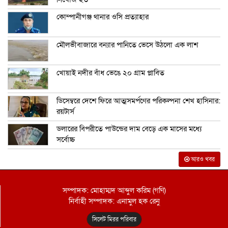
কোম্পানীগঞ্জ থানার ওসি প্রত্যাহার
মৌলভীবাজারে বন্যার পানিতে ভেসে উঠলো এক লাশ
খোয়াই নদীর বাঁধ ভেঙে ২০ গ্রাম প্লাবিত
ডিসেম্বরে দেশে ফিরে আত্মসমর্পণের পরিকল্পনা শেখ হাসিনার:
রয়টার্স
ডলারের বিপরীতে পাউন্ডের দাম বেড়ে এক মাসের মধ্যে
সর্বোচ্চ
আরও খবর
সম্পাদক: মোহাম্মদ আব্দুল করিম (গণি)
নির্বাহী সম্পাদক: এনামুল হক রেনু
সিলেট মিরর পরিবার