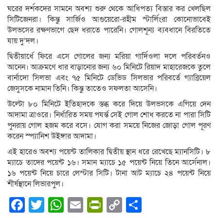
ঘরের দর্শকদের সামনে অবশ্য শুরু থেকে আধিপত্য বিস্তার কর খেলছিল
সিটিজেনরা। কিন্তু সার্জিও আগুয়েরো-রহীম স্টার্লিংরা কোনোভাবেই
উলভসের রক্ষণভাগে ছেদ ধরাতে পারেনি। গোলশূন্য ব্যবধানে বিরতিতে
যায় দু’দল।
দ্বিতীয়ার্ধে ফিরে এসে গোলের জন্য মরিয়া গার্দিওলা দলে পরিবর্তনও
আনেন। আক্রমণে ধার বাড়ানোর জন্য ৬০ মিনিটে রিয়াদ মাহারেজকে তুলে
বার্নাদো সিলভা এবং ৭৫ মিনিটে ডেভিড সিলভার পরিবর্তে গ্যাব্রিয়েল
জেসুসকে নামান তিনি। কিন্তু তাতেও সফলতা আসেনি।
উল্টো ৮০ মিনিটে ইতিহাদকে স্তব্ধ করে দিয়ে উলভসকে এগিয়ে দেন
আদামা ত্রাওরে। নির্ধারিত সময় পযর্ন্ত সেই গোল শোধ করতে না পারা সিটি
পুনরায় গোল হজম করে বসে। যোগ করা সময়ে নিজের জোড়া গোল পূরণ
করেন স্প্যানিশ উইঙ্গার আদামা।
এই হারেও অবশ্য পয়েন্ট তালিকার দ্বিতীয় স্থান ধরে রেখেছে ম্যানসিটি। ৮
ম্যাচে তাদের পয়েন্ট ১৬। সমান ম্যাচে ১৫ পয়েন্ট নিয়ে তিনে আর্সেনাল।
১৬ পয়েন্ট নিয়ে চারে লেস্টার সিটি। টানা আট ম্যাচে ২৪ পয়েন্ট নিয়ে
শীর্ষস্থানে লিভারপুল।
Facebook
Twitter
WhatsApp
Email
PrintFriendly
Copy
Share