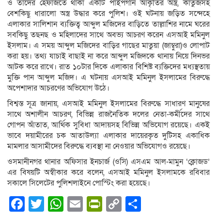
ও তাদের হেফাজতে থাকা একটি পাইপগান আকৃতির অস্ত্র, কার্তুজসহ
বেশকিছু ধারালো অস্ত্র উদ্ধার করে পুলিশ। ওই ঘটনায় জড়িত সন্দেহে
এলাকার সালিশান ব্যক্তিত্ব আব্দুল মজিদের বাড়িতে তাল্লাশির নামে ঘরের
সবকিছু তছনছ ও মহিলাদের সাথে অবভ্য আচরণ করেন এসআই মমিনুল
ইসলাম। এ সময় আব্দুল মজিদের বাড়ির গাছের মাতুয়া (জাম্বুরা)ও লোপাট
করা হয়। তথ্য যাচাই বাছাই না করে আব্দুল মজিদকে থানায় নিয়ে দিনভর
আটক করে রাখে। রাত ১০টার দিকে এলাকার বিশিষ্ট ব্যক্তিদের মধ্যস্থতায়
মুক্তি পান আব্দুল মজিদ। এ ঘটনায় এসআই মমিনুল ইসলামের বিরুদ্ধে
অপেশাদার আচরণের অভিযোগ উঠে।
বিশ্বস্ত সূত্র জানায়, এসআই মমিনুল ইসলামের বিরুদ্ধে সাধারণ মানুষের
সাথে অশালীন আচরণ, বিভিন্ন রাজনৈতিক দলের নেতা-কর্মীদের সাথে
গোপন আঁতাত, আর্থিক সুবিধা আদায়সহ বিভিন্ন অভিযোগ রয়েছে। একই
ভাবে দয়ামীরের চক আতাউল্যা এলাকার দায়েরকৃত দুটিসহ একাধিক
মামলার আসামীদের বিরুদ্ধে ব্যবস্থা না নেওয়ার অভিযোগও রয়েছে।
ওসমানীনগর থানার অফিসার ইনচার্জ (ওসি) এসএম আল-মামুন ‘ক্লোজড’
এর বিষয়টি অস্বীকার করে বলেন, এসআই মমিনুল ইসলামকে রবিবার
সকালে সিলেটের পুলিশলাইনে পোস্টিং করা হয়েছে।
Facebook
Twitter
WhatsApp
Email
PrintFriendly
Copy
Share