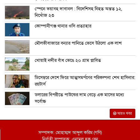
স্পেনে ভয়াবহ দাবানল : বিদেশিসহ নিহত অন্তত ১২,
নিখোঁজ ২৩
কোম্পানীগঞ্জ থানার ওসি প্রত্যাহার
মৌলভীবাজারে বন্যার পানিতে ভেসে উঠলো এক লাশ
খোয়াই নদীর বাঁধ ভেঙে ২০ গ্রাম প্লাবিত
ডিসেম্বরে দেশে ফিরে আত্মসমর্পণের পরিকল্পনা শেখ হাসিনার:
রয়টার্স
ডলারের বিপরীতে পাউন্ডের দাম বেড়ে এক মাসের মধ্যে
সর্বোচ্চ
আরও খবর
সম্পাদক: মোহাম্মদ আব্দুল করিম (গণি)
নির্বাহী সম্পাদক: এনামুল হক রেনু