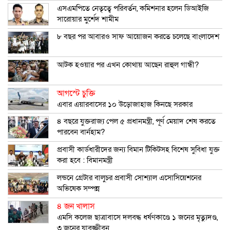
এসএমপিতে নেতৃত্বে পরিবর্তন, কমিশনার হলেন ডিআইজি
সারোয়ার মুর্শেদ শামীম
৮ বছর পর আবারও সাফ আয়োজন করতে চলেছে বাংলাদেশ
আটক হওয়ার পর এখন কোথায় আছেন রাহুল গান্ধী?
আগস্টে চুক্তি
এবার এয়ারবাসের ১০ উড়োজাহাজ কিনছে সরকার
৪ বছরে যুক্তরাজ্য পেল ৫ প্রধানমন্ত্রী, পূর্ণ মেয়াদ শেষ করতে
পারবেন বার্নহাম?
প্রবাসী কার্ডধারীদের জন্য বিমান টিকিটসহ বিশেষ সুবিধা যুক্ত
করা হবে : বিমানমন্ত্রী
লন্ডনে গ্রেটার বালুচর প্রবাসী সোশ্যাল এসোসিয়েশনের
অভিষেক সম্পন্ন
৪ জন খালাস
এমসি কলেজ ছাত্রাবাসে দলবদ্ধ ধর্ষণকাণ্ডে ১ জনের মৃত্যুদণ্ড,
৩ জনের যাবজ্জীবন