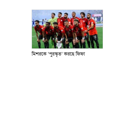
মিশরকে ‘পুরস্কৃত’ করছে ফিফা