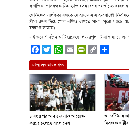
স্বাগতিক গোলরক্ষক ডিন হ্যান্ডারসন। শেষ পযর্ন্ত ১-০ ব্যবধা
শেফিল্ডের সার্থকতা বলতে মোহাম্মদ সালাহ-রবার্তো ফিরম
ঠাঁসা রক্ষণ দিয়ে গোল বঞ্চিত রাখতে পারা। পুরো ম্যাচে 
রক্ষণের সামনে।
এই জয়ে শীর্ষস্থান অটুট রেখেছে লিভারপুল। টানা ৭ ম্যাচে জয়
Facebook
Twitter
WhatsApp
Email
PrintFrien
Copy
Shar
Link
খেলা এর আরও খবর
আর্জেন্টিনার 
৮ বছর পর আবারও সাফ আয়োজন
মিসরকে রাষ্ট্রীয়
করতে চলেছে বাংলাদেশ